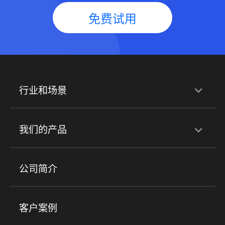
免费试用
行业和场景
行业解决方案
我们的产品
培训机构
职业技能培训
兴趣培训
产品
公司简介
金融行业
政企行业
企业服务
小程序商城
ERP
企微SCRM
美业培训
快消零售
社区团购
客户案例
社群圈子
企学院
海外版eLink
私域电商
餐饮行业
服装行业