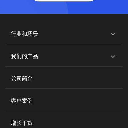
行业和场景
行业解决方案
我们的产品
培训机构
职业技能培训
兴趣培训
产品
公司简介
金融行业
政企行业
企业服务
小程序商城
ERP
企微SCRM
美业培训
快消零售
社区团购
客户案例
社群圈子
企学院
海外版eLink
私域电商
餐饮行业
服装行业
心理机构
增长干货