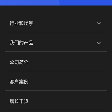
行业和场景
行业解决方案
我们的产品
培训机构
职业技能培训
兴趣培训
产品
公司简介
金融行业
政企行业
企业服务
小程序商城
ERP
企微SCRM
美业培训
快消零售
社区团购
客户案例
社群圈子
企学院
海外版eLink
私域电商
餐饮行业
服装行业
心理机构
增长干货