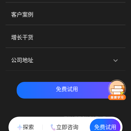
小程序商城
ERP
企微SCRM
美业培训
快消零售
社区团购
客户案例
社群圈子
企学院
海外版eLink
私域电商
餐饮行业
服装行业
心理机构
增长干货
场景
公司地址
全域获客
私域运营
交付履约
深圳总部：深圳市南山区粤海街道科兴科学园D3栋7楼
实时私域带货
数字化运营
免费试用
北京地址：北京市朝阳区朝外大街乙6号23层
Copyright © 2015-2018 深圳小鹅网络技术有限公司
All Rights Reserved. 粤ICP备15020529号
探索
立即咨询
免费试用