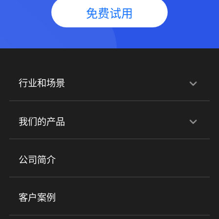
免费试用
行业和场景
行业解决方案
我们的产品
培训机构
职业技能培训
兴趣培训
产品
公司简介
金融行业
政企行业
企业服务
小程序商城
ERP
企微SCRM
美业培训
快消零售
社区团购
客户案例
社群圈子
企学院
海外版eLink
私域电商
餐饮行业
服装行业