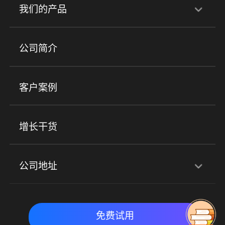
行业解决方案
我们的产品
培训机构
职业技能培训
兴趣培训
产品
公司简介
金融行业
政企行业
企业服务
小程序商城
ERP
企微SCRM
美业培训
快消零售
社区团购
客户案例
社群圈子
企学院
海外版eLink
私域电商
餐饮行业
服装行业
心理机构
增长干货
场景
公司地址
全域获客
私域运营
交付履约
深圳总部：深圳市南山区粤海街道科兴科学园D3栋7楼
实时私域带货
数字化运营
免费试用
北京地址：北京市朝阳区朝外大街乙6号23层