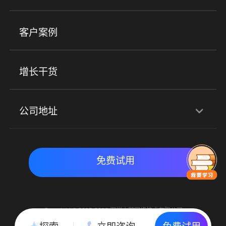
小程序商城
ERP
企微SCRM
美业培训
快消零售
社区团购
客户案例
社群圈子
企学院
海外版eLink
私域电商
餐饮行业
服装行业
心理机构
增长干货
场景
公司地址
全域获客
私域运营
交付履约
深圳总部：深圳市南山区粤海街道科兴科学园D3栋7楼
实时私域带货
数字化运营
免费试用
北京地址：北京市朝阳区朝外大街乙6号23层
Copyright © 2015-2018 深圳小鹅网络技术有限公司
All Rights Reserved. 粤ICP备15020529号