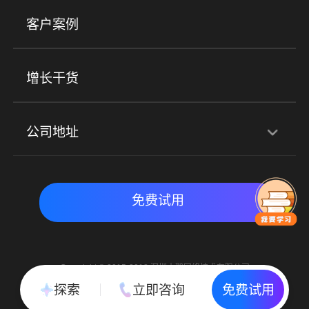
美业培训
快消零售
社区团购
客户案例
社群圈子
企学院
海外版eLink
私域电商
餐饮行业
服装行业
心理机构
增长干货
场景
公司地址
全域获客
私域运营
交付履约
深圳总部：深圳市南山区粤海街道科兴科学园D3栋7楼
实时私域带货
数字化运营
免费试用
北京地址：北京市朝阳区朝外大街乙6号23层
Copyright © 2015-2018 深圳小鹅网络技术有限公司
All Rights Reserved. 粤ICP备15020529号
探索
立即咨询
免费试用
粤公网安备 44030502002037号