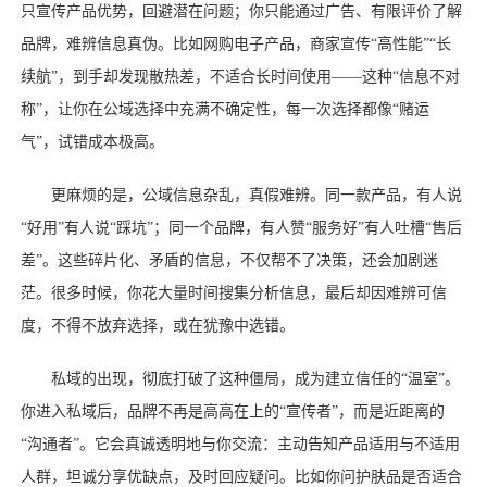
只宣传产品优势，回避潜在问题；你只能通过广告、有限评价了解
品牌，难辨信息真伪。比如网购电子产品，商家宣传“高性能”“长
续航”，到手却发现散热差，不适合长时间使用——这种“信息不对
称”，让你在公域选择中充满不确定性，每一次选择都像“赌运
气”，试错成本极高。
更麻烦的是，公域信息杂乱，真假难辨。同一款产品，有人说
“好用”有人说“踩坑”；同一个品牌，有人赞“服务好”有人吐槽“售后
差”。这些碎片化、矛盾的信息，不仅帮不了决策，还会加剧迷
茫。很多时候，你花大量时间搜集分析信息，最后却因难辨可信
度，不得不放弃选择，或在犹豫中选错。
私域的出现，彻底打破了这种僵局，成为建立信任的
“温室”。
你进入私域后，品牌不再是高高在上的“宣传者”，而是近距离的
“沟通者”。它会真诚透明地与你交流：主动告知产品适用与不适用
人群，坦诚分享优缺点，及时回应疑问。比如你问护肤品是否适合