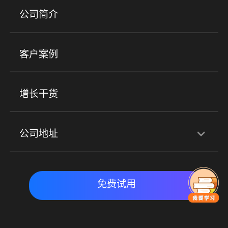
产品
公司简介
金融行业
政企行业
企业服务
小程序商城
ERP
企微SCRM
美业培训
快消零售
社区团购
客户案例
社群圈子
企学院
海外版eLink
私域电商
餐饮行业
服装行业
心理机构
增长干货
场景
公司地址
全域获客
私域运营
交付履约
深圳总部：深圳市南山区粤海街道科兴科学园D3栋7楼
实时私域带货
数字化运营
免费试用
北京地址：北京市朝阳区朝外大街乙6号23层