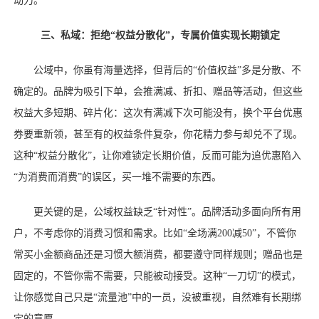
动力。
三、私域：拒绝
“权益分散化”，专属价值实现长期锁定
公域中，你虽有海量选择，但背后的
“价值权益”多是分散、不
确定的。品牌为吸引下单，会推满减、折扣、赠品等活动，但这些
权益大多短期、碎片化：这次有满减下次可能没有，换个平台优惠
券要重新领，甚至有的权益条件复杂，你花精力参与却兑不了现。
这种“权益分散化”，让你难锁定长期价值，反而可能为追优惠陷入
“为消费而消费”的误区，买一堆不需要的东西。
更关键的是，公域权益缺乏
“针对性”。品牌活动多面向所有用
户，不考虑你的消费习惯和需求。比如“全场满200减50”，不管你
常买小金额商品还是习惯大额消费，都要遵守同样规则；赠品也是
固定的，不管你需不需要，只能被动接受。这种“一刀切”的模式，
让你感觉自己只是“流量池”中的一员，没被重视，自然难有长期绑
定的意愿。