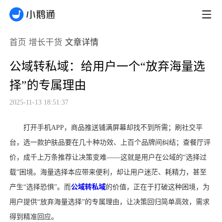
首页
增长干货
文章详情
公域转私域：给用户一个“放弃海量选
择”的专属理由
2025-11-13 18:51:37
打开手机
APP，商品推送铺满屏幕却找不到所需；刷社交平
台，选一款护肤品要在几十种功效、上百个品牌间纠结；查餐厅评
价，成千上万条推荐让决策变难——这就是用户在公域的“选择过
载”困境。海量选择本应带来便利，却让用户迷茫、耗精力，甚至
产生“选择恐惧”。而
公域转私域
的价值，正在于打破这种困境，为
用户提供“放弃海量选择”的专属理由，让决策回归简单高效，需求
得到精准回应。