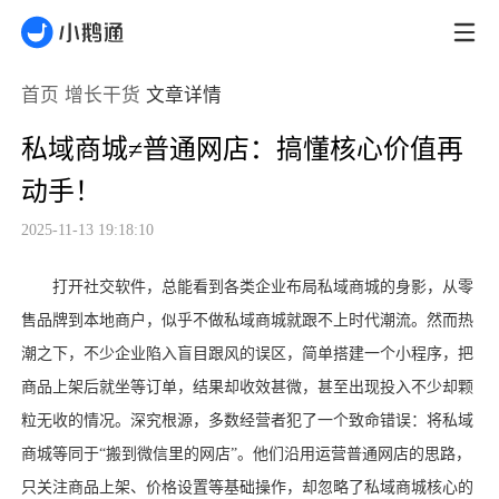
首页
增长干货
文章详情
私域商城≠普通网店：搞懂核心价值再
动手！
2025-11-13 19:18:10
打开社交软件，总能看到各类企业布局私域商城的身影，从零
售品牌到本地商户，似乎不做私域商城就跟不上时代潮流。然而热
潮之下，不少企业陷入盲目跟风的误区，简单搭建一个小程序，把
商品上架后就坐等订单，结果却收效甚微，甚至出现投入不少却颗
粒无收的情况。深究根源，多数经营者犯了一个致命错误：将私域
商城等同于
“搬到微信里的网店”。他们沿用运营普通网店的思路，
只关注商品上架、价格设置等基础操作，却忽略了私域商城核心的