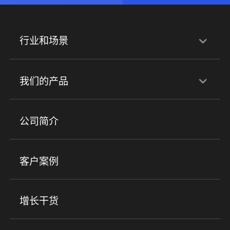
行业和场景
行业解决方案
我们的产品
培训机构
职业技能培训
兴趣培训
产品
公司简介
金融行业
政企行业
企业服务
小程序商城
ERP
企微SCRM
美业培训
快消零售
社区团购
客户案例
社群圈子
企学院
海外版eLink
私域电商
餐饮行业
服装行业
心理机构
增长干货
场景