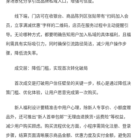
身场景化分享引出品牌私域入口，增强可信度。
线下端，门店可在收银台、商品陈列区张贴带有
“扫码加入会
员，立享满减优惠”字样的二维码，店员在服务过程中主动提醒引
导。无论哪种方式，都要明确告知用户加入私域的具体福利，且福
利需具有实际吸引力，同时确保引流路径简洁，减少用户操作步
骤，降低流失率。
成交层：降低门槛，实现首次转化破局
首次成交是打破用户信任壁垒的关键一步，核心是通过降低决
策门槛、优化体验，让用户愿意完成第一次购买。
新人福利设计要精准击中用户心理，除新人专享价、小额度赠
品外，还可推出
“新人首单包邮”“无理由退换货+运费险”等权益，
减少用户购买顾虑。购买流程优化方面，小程序需简化注册、登录
步骤，结算页面清晰展示商品金额、优惠力度及实付金额，避免因