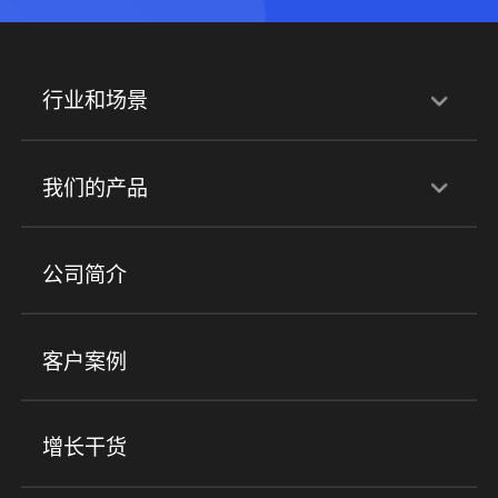
行业和场景
行业解决方案
我们的产品
培训机构
职业技能培训
兴趣培训
产品
公司简介
金融行业
政企行业
企业服务
小程序商城
ERP
企微SCRM
美业培训
快消零售
社区团购
客户案例
社群圈子
企学院
海外版eLink
私域电商
餐饮行业
服装行业
心理机构
增长干货