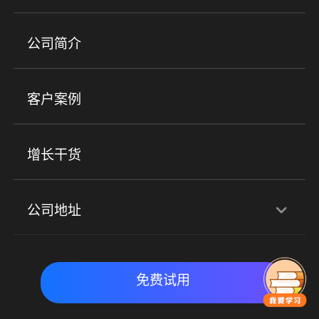
培训机构
职业技能培训
兴趣培训
产品
公司简介
金融行业
政企行业
企业服务
小程序商城
ERP
企微SCRM
美业培训
快消零售
社区团购
客户案例
社群圈子
企学院
海外版eLink
私域电商
餐饮行业
服装行业
心理机构
增长干货
场景
公司地址
全域获客
私域运营
交付履约
深圳总部：深圳市南山区粤海街道科兴科学园D3栋7楼
实时私域带货
数字化运营
免费试用
北京地址：北京市朝阳区朝外大街乙6号23层