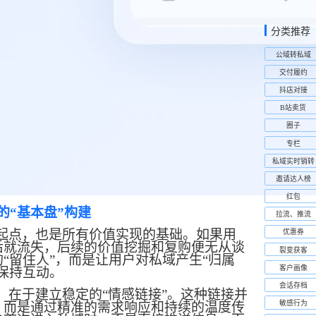
分类推荐
公域转私域
交付履约
抖店对接
B站卖货
圈子
专栏
私域实时销转
邀请达人榜
红包
的“基本盘”构建
拉流、推流
起点，也是所有价值实现的基础。如果用
优惠券
后就流失，后续的价值挖掘和复购便无从谈
裂变获客
的
“留住人”，而是让用户对私域产生“归属
客户画像
保持互动。
会话存档
，在于建立稳定的
“情感链接”。这种链接并
敏感行为
，而是通过精准的需求响应和持续的温度传