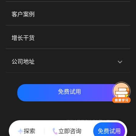
小程序商城
ERP
企微SCRM
美业培训
快消零售
社区团购
客户案例
社群圈子
企学院
海外版eLink
私域电商
餐饮行业
服装行业
心理机构
增长干货
场景
公司地址
全域获客
私域运营
交付履约
深圳总部：深圳市南山区粤海街道科兴科学园D3栋7楼
实时私域带货
数字化运营
免费试用
北京地址：北京市朝阳区朝外大街乙6号23层
Copyright © 2015-2018 深圳小鹅网络技术有限公司
All Rights Reserved. 粤ICP备15020529号
探索
立即咨询
免费试用