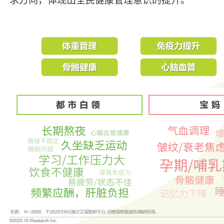
求方向，体现出全民健康管理意识的提升。