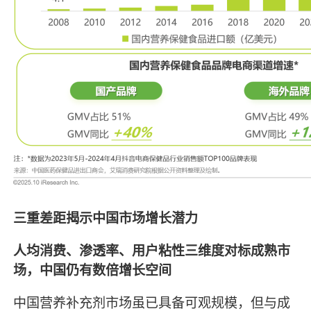
三重差距揭示中国市场增长潜力
人均消费、渗透率、用户粘性三维度对标成熟市
场，中国仍有数倍增长空间
中国营养补充剂市场虽已具备可观规模，但与成