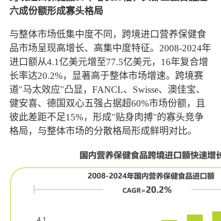
六成份额形成寡头格局
与整体市场低集中度不同，跨境进口营养保健食
品市场呈现高增长、高集中度特征。2008-2024年
进口额从4.1亿美元增至77.5亿美元，16年复合增
长率达20.2%，显著高于整体市场增速。跨境赛
道"马太效应"凸显，FANCL、Swisse、澳佳宝、
健安喜、德国双心五强占据超60%市场份额，且
彼此差距不足15%，形成"贴身肉搏"的寡头竞争
格局，与整体市场的分散格局形成鲜明对比。