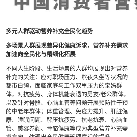
多元人群驱动营养补充全民化趋势
多场景人群展现差异化健康诉求，营养补充需求
加速向全民化与精细化拓展
不同人生阶段、生活场景的人群均展现出对营养
补充的关注：应对职场压力、熬夜久坐等状况的
都市白领，面临家庭与工作双重压力的宝妈群
体，对抗疲劳、身体机能衰退的男友/老公群体，
以及针对骨骼、心脑血管等问题开展预防性干预
的中老年群体；体重管理、免疫力提升、肝脏健
康、睡眠问题、解压抗疲劳、抗老抗衰、心脑血
管、美容养颜、骨骼健康等成为典型营养补充需