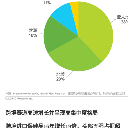
跨境赛道高速增长并呈现高集中度格局
跨境进口保健品16年增长19倍，头部五强占据超