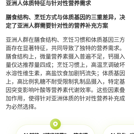
亚洲人体质特征与针对性营养需求
膳食结构、烹饪方式与体质基因的三重差异，决
定了亚洲人群需要针对性的营养补充方案
亚洲人群在膳食结构、烹饪习惯和体质基因三方
面存在显著特征，共同导致了独特的营养需求。
膳食结构上，微量营养素摄入普遍不足，钙摄入
量仅达推荐量四成；烹饪习惯上，高温烹调破坏
水溶性维生素，高盐饮食加剧钙流失；体质基因
上，高比例乳糖不耐受限制乳制品摄入，特定基
因突变影响叶酸等营养素代谢效率。这些因素叠
加作用，使得针对亚洲体质的针对性营养补充成
为必然选择。