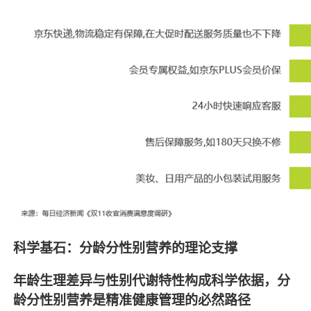
科学基石：分龄分性别营养的理论支撑
年龄生理差异与性别代谢特性构成科学依据，分
龄分性别营养是精准健康管理的必然路径