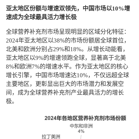
亚太地区份额与增速双领先，中国市场以10%增
速成为全球最具活力增长极
全球营养补充剂市场呈现明显的区域分化特征：
2024年亚太地区以38%的市场份额居全球首位，
北美和欧洲分别占29%和18%。从增长动能看，
亚太地区以9%的增速领跑全球，显著高于北美
8%和欧洲7%的增速水平。作为亚太地区的核心
增长引擎，中国市场增速达10%，不仅远超全球
主要地区，更彰显出巨大的市场潜力和发展空
间，成为全球营养补充剂产业最具活力的增长
极。