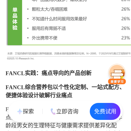
FANCL实践：痛点导向的产品创新
FANCL综合营养包以个性化定制、一站式配方、
便捷体验设计破解行业痛点
FANCL综合营养包通过系统性创新破解行业痛
探索
立即咨询
免费试用
点。产品采用分龄分性别定制策略，针对不同年
龄段男女的生理特征与健康需求提供差异化配