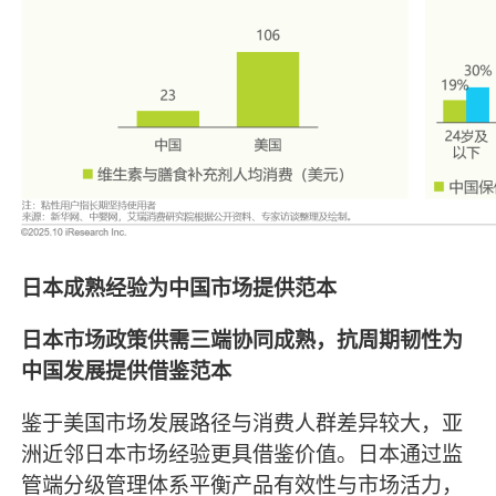
日本成熟经验为中国市场提供范本
日本市场政策供需三端协同成熟，抗周期韧性为
中国发展提供借鉴范本
鉴于美国市场发展路径与消费人群差异较大，亚
洲近邻日本市场经验更具借鉴价值。日本通过监
管端分级管理体系平衡产品有效性与市场活力，