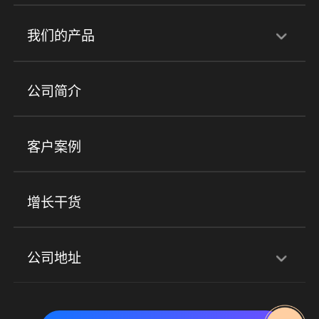
行业解决方案
我们的产品
培训机构
职业技能培训
兴趣培训
产品
公司简介
金融行业
政企行业
企业服务
小程序商城
ERP
企微SCRM
美业培训
快消零售
社区团购
客户案例
社群圈子
企学院
海外版eLink
私域电商
餐饮行业
服装行业
心理机构
增长干货
场景
公司地址
全域获客
私域运营
交付履约
深圳总部：深圳市南山区粤海街道科兴科学园D3栋7楼
实时私域带货
数字化运营