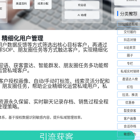
分类推荐
公域转私域
交付履约
：精细化用户管理
抖店对接
用户数据反馈等方式筛选出核心目标客户，再通过
B站卖货
群SOP、朋友圈任务等方式触达客户，实现精细化
圈子
专栏
欢迎语、获客雷达、智能群发、朋友圈任务多功能帮
运营私域客户。
私域实时销转
邀请达人榜
客户授权画像、自动/手动打标签、线索灵活分配和
、朋友圈任务，帮助企业精细化运营私域用户，私
红包
拉流、推流
户资源永久保留、实时聊天记录存档、销售过程全程
优惠券
管理策略。
裂变获客
体系，基于授权数据识别敏感内容，提升私域管理效率。
客户画像
会话存档
敏感行为