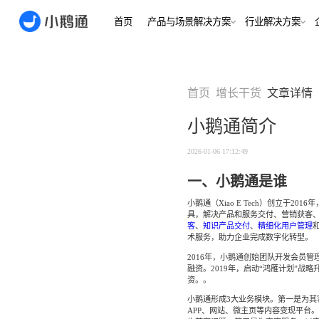
首页
产品与场景解决方案
行业
场景
用户指南
用户指南
首页
增长干货
文章详情
金融/财
合规、转化
全域获
小鹅通简介
客户的共
小鹅通简介
小鹅通简介
打通视频
淀私域
如何做公域转私
如何做公域转私
2026-01-06 17:12:49
兴趣培
域
域
内容交付
实时私
一、小鹅通是谁
如何做裂变获客
如何做裂变获客
支持
私域销转
小鹅通（Xiao E Tech）创立于
如何提升私域复
如何提升私域复
具，解决产品和服务交付、营销获客
早教启
购率
购率
客
、
知识产品交付
、
精细化用户管理
小鹅通如何做用
小鹅通如何做用
术服务，助力企业完成数字化转型。
打通招生
产品
户分层运营
户分层运营
长期增长
2016年，小鹅通创始团队开发会员管
如何用小鹅通做
如何用小鹅通做
融资。2019年，启动“鸿雁计划”战略
企业培训
企业培训
资。。
企业服
小程序
小鹅通提供哪些
小鹅通提供哪些
小鹅通形成3大业务模块。第一是为
企业服务
服务
服务
全行业全
APP、网站、微主页等内容变现平台
稳定运营