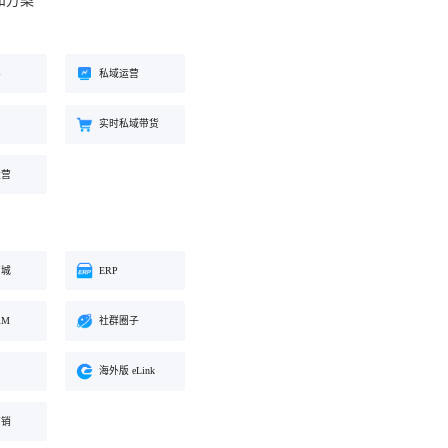
和方案
工具
餐饮行业
海外版 eLink
长解
加盟培育、连锁门店管理、企业商
试全
适配出海场景的全新产品，实现海
客
私域运营
学院一站式解决方案
外经营闭环
约
实时私域带货
化交
运营
商城
ERP
RM
社群圈子
海外版 eLink
营销