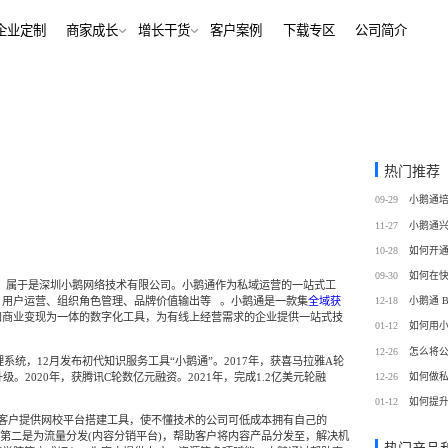
解决方案
企业定制
商家成长
增长干货
客户案例
下
行业报告
老鲍对话标杆客户
经行业
培训机构
行业资讯
增长干货
、AI+——12000+金融
培训机构私域销转一站式解决
客
私域运营
热门推荐
同选择
号抖音快手工具，流量沉
私域增长利器，助力私域获客/
帮助中心
09-29
转化
训
考培机构
11-27
、用户留存、复购裂变全
考公考研、专升本、出国留学
域带货
数字化运营
10-28
站式解决方案
/私域带货/实时互动工具
经营全链路数据洞察，公域私
09-30
2016年，属于是深圳小鹅网络技术有限公司。小鹅通作为私域运营的一站式工
通
12-18
、用户运营、组织角色管理、品牌价值输出等
。小鹅通是一款集
全域获
蒙
美业连锁
和商业变现为一体的数字化工具，为有线上经营需求的企业提供一站式技
01-12
如何用
-营期-家校链路闭环，实现
9 年深耕，为美业定义实时互
12-26
怎么将
域新标准
理系统，12月发布初代知识服务工具“小鹅通”。2017年，获喜马拉雅A轮
升级。2020年，获腾讯C轮数亿元融资。2021年，完成1.2亿美元轮融
12-26
如何做
务
政企行业
01-12
如何提
商城
ERP
其客户提供网校平台搭建工具，使不懂技术的公司可低成本拥有自己的
私域营销解决方案，提供
为政府机构、事业单位、央国
场景私域开店解决方案
针对私域运营的一站式供应链
。第二是为流量分发(内容分销平台)，帮助客户将内容产品分发至，解决机
工具
提供数字化解决方案