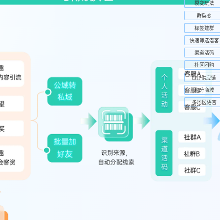
裂变玩法
群裂变
标签建群
快速筛选潜客
渠道活码
社区团购
ERP供应链
积分商城
多地区语言