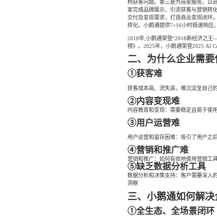
构获客问题。第三是为商家服务，以
家完成品牌展示、引流获客与营销转化
交付及变现需求，打造商业变现闭环。
社区团
社群圈
转化。小鹅通提供7×16小时极速响应
社区团购
深度链接
2018年,小鹅通荣登“2018新经济之
经营难题
榜》。2025年，小鹅通荣登2025 AI Cou
二、为什么企业需要
服装行
AI智能
①获客难
服装行业
AI智能
方案
获客成本高、流失高，难沉淀至自己
②内容变现难
内容教育和变现：需要稳定且易于使
③用户运营难
用户运营和留存困难：吸引了用户之
④营销和推广难
营销和推广：如何有效地使用营销工
⑤缺乏数据分析工具
数据分析和决策支持：客户需要深入
洞察
三、小鹅通如何解决
①全生态、全场景闭环