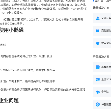
热门产品
方案
商学院等方式切入，为客户提供人才、资源等多项赋能。小鹅通过帮助商
等需求，实现全链路品牌营销 。小鹅通满足各行业商家开店、知识产品
场景解决方案
小鹅通助力各商家客户搭建起精细化运营体系，实现流量由“公”到“私”的
购
私域电商
子
企学院
，365日全天候服务。
”新生态模式”，打破传统
私域电商系统，全链路私域增
粉丝，高品质社群运营
企业培训系统，员工培训、考
全域获
王——知识付费之王”榜单。2024年，小鹅通入选《2024·胡润全球独角兽
决方案
场景解决方案
d 100 China榜单 。
使用小鹅通
交付履
业
心理机构
营销
私域互动运营一站式解决
心理咨询机构私域获客、标准
营销就用小鹅通
付与用户留存一站式解决方案
数字化
的私域
用的内容管理系统对自己的知识产品进行变现
产品解决方案
小程序
后，如何进行有效的用户运营，提高活跃和留存
企微SC
具和设计策略来推广，最终提高转化率和复购率
的数据分析对自身运营策略进行优化，但目前缺乏有效的数据分析工具和
企学院
企业问题
AI智能