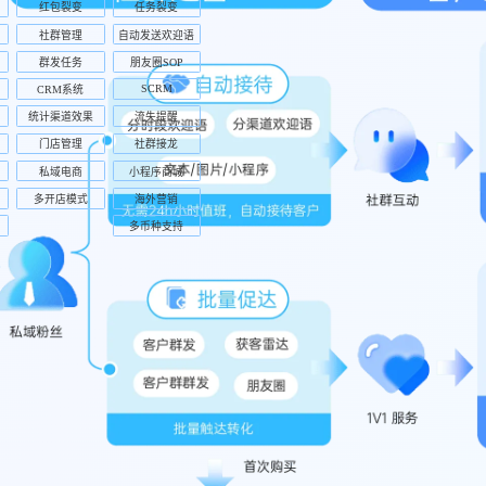
红包裂变
任务裂变
社群管理
自动发送欢迎语
群发任务
朋友圈SOP
SCRM
CRM系统
统计渠道效果
流失提醒
门店管理
社群接龙
私域电商
小程序商城
多开店模式
海外营销
多币种支持