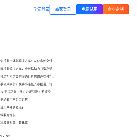
商家登录
载专区
公司简介
学员登录
职业技能培训
方案
打通B站等公域，获客、转化、交付
交付履约
一站式解决方案
培育/
企业公转私、培训履约、私域销
小鹅通培训行业一体化解决方案：从获客到交付，帮你打通增长全链路！
转、一站式解决方案
心理疗愈
小鹅通兴趣行业解决方案，全链路助力打造高活跃用户生态！
等一
连锁心理机构的私域获客、标准化
如何开通抖店？抖店如何履约？抖店用户交付？抖店如何变现？
交付与用户留存、多门店管理工具
域打
如何在快手高效卖货？快手小店接入小鹅通，转化率直线up！
小鹅通 B 站卖货功能上线：公域引流 + 私域交付闭环，助力商家高效变现！
运动健身
小
小
小鹅通做用户分层运营
动私
打通线上预约-到店履约核心闭环
公域用户转到私域？
了
了
私域裂变增长
快消零售
升私域复购率、转化率
企微SCRM
企等
私域营销+零售门店，助力私域流量
解决
企业微信私域流量运营、用户管理
高效变现