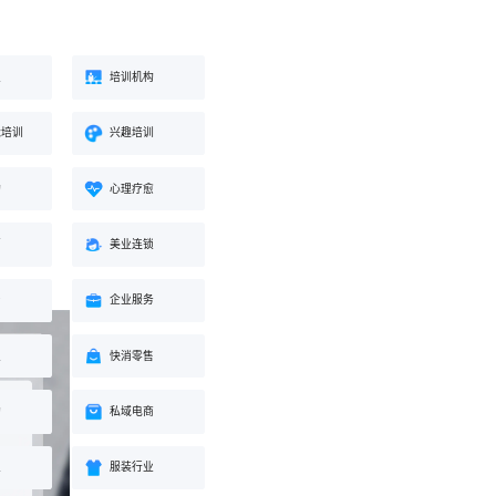
业
培训机构
能培训
兴趣培训
构
心理疗愈
蒙
美业连锁
身
企业服务
业
快消零售
购
私域电商
业
服装行业