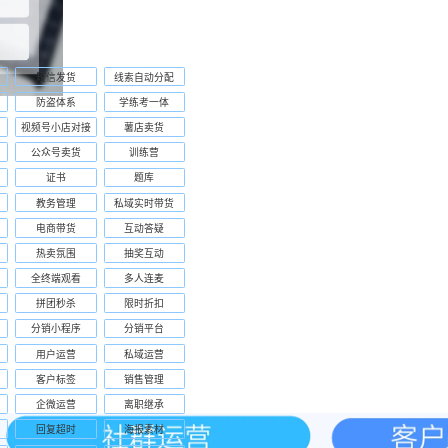
短信发货
线索自动分配
防盗体系
学练考一体
视频号小店对接
薯店卖货
公众号卖货
训练营
证书
题库
教务管理
私域实时带货
电商带货
互动答疑
热卖氛围
抽奖互动
全终端观看
多人连麦
拼团秒杀
限时折扣
分销小程序
分销平台
用户运营
私域运营
客户标签
销售管理
企微运营
离职继承
回复超时
海报素材