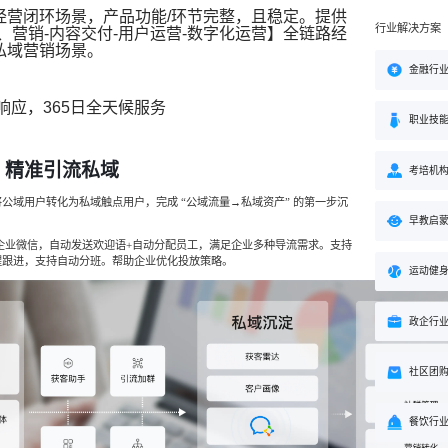
经营闭环场景，产品功能/环节完整，且稳定。提供
行业解决方案
、营销-内容交付-用户运营-数字化运营】全链路经
私域营销场景。
金融行
响应，365日全天候服务
职业技
：精准引流私域
考培机
公域用户转化为私域触点用户，完成 “公域流量→私域资产” 的第一步沉
早教启
企业微信，自动发送欢迎语+自动分配员工，满足企业多种导流需求。支持
醒跟进，支持自动分班。帮助企业优化投放策略。
运动健
政企行
社区团
餐饮行