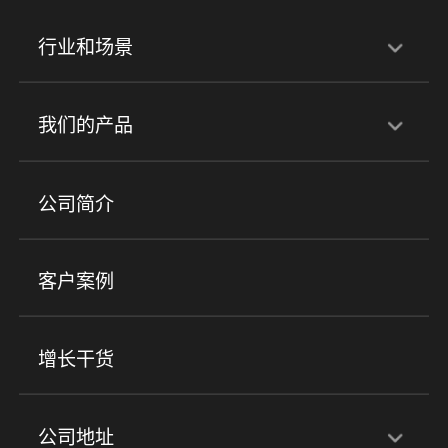
行业和场景
行业解决方案
我们的产品
培训机构
职业技能培训
兴趣培训
产品
公司简介
金融行业
政企行业
企业服务
小程序商城
ERP
企微SCRM
美业培训
快消零售
社区团购
客户案例
社群圈子
企学院
海外版eLink
私域电商
餐饮行业
服装行业
心理机构
增长干货
场景
公司地址