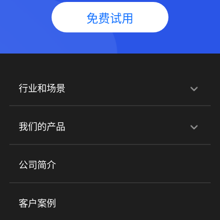
免费试用
行业和场景
行业解决方案
我们的产品
培训机构
职业技能培训
兴趣培训
产品
公司简介
金融行业
政企行业
企业服务
小程序商城
ERP
企微SCRM
美业培训
快消零售
社区团购
客户案例
社群圈子
企学院
海外版eLink
私域电商
餐饮行业
服装行业