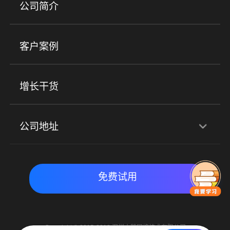
产品
公司简介
金融行业
政企行业
企业服务
小程序商城
ERP
企微SCRM
美业培训
快消零售
社区团购
客户案例
社群圈子
企学院
海外版eLink
私域电商
餐饮行业
服装行业
心理机构
增长干货
场景
公司地址
全域获客
私域运营
交付履约
深圳总部：深圳市南山区粤海街道科兴科学园D3栋7楼
实时私域带货
数字化运营
免费试用
北京地址：北京市朝阳区朝外大街乙6号23层
Copyright © 2015-2018 深圳小鹅网络技术有限公司