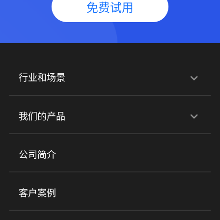
免费试用
行业和场景
行业解决方案
我们的产品
培训机构
职业技能培训
兴趣培训
产品
公司简介
金融行业
政企行业
企业服务
小程序商城
ERP
企微SCRM
美业培训
快消零售
社区团购
客户案例
社群圈子
企学院
海外版eLink
私域电商
餐饮行业
服装行业