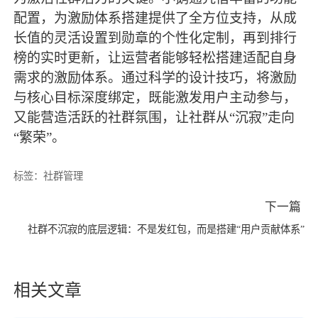
配置，为激励体系搭建提供了全方位支持，从成
长值的灵活设置到勋章的个性化定制，再到排行
榜的实时更新，让运营者能够轻松搭建适配自身
需求的激励体系。通过科学的设计技巧，将激励
与核心目标深度绑定，既能激发用户主动参与，
又能营造活跃的社群氛围，让社群从“沉寂”走向
“繁荣”。
标签：
社群管理
下一篇
社群不沉寂的底层逻辑：不是发红包，而是搭建“用户贡献体系”
相关文章