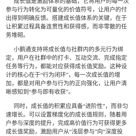
成长值是激励体系的基础，它将用户的每一次
参与行为转化为可量化的价值符号，让用户的付
出得到明确反馈。搭建成长值体系的关键，在于
让积累过程具备连贯性和获得感，而非零散的任
务堆砌。
小鹅通支持将成长值与社群内的多元行为绑
定，用户在社群中的打卡、互动交流、完成指定
任务等行为，都能对应获得成长值奖励。这种设
计的核心在于
“行为闭环”，每一次成长值的增
加，都是对用户参与行为的正向强化，让用户清
晰感知到“参与即有收获”。
同时，成长值的积累应具备
“进阶性”，而非匀
速增长。可以设置梯度化的成长值规则，随着用
户参与深度的提升，完成高价值行为可获得更多
成长值奖励，激励用户从“浅层参与”向“深度投