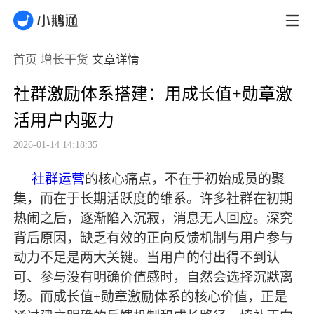
首页
增长干货
文章详情
社群激励体系搭建：用成长值+勋章激
活用户内驱力
2026-01-14 14:18:35
社群运营
的核心痛点，不在于初始成员的聚
集，而在于长期活跃度的维系。许多社群在初期
热闹之后，逐渐陷入沉寂，消息无人回应。深究
背后原因，缺乏有效的正向反馈机制与用户参与
动力不足是两大关键。当用户的付出得不到认
可、参与没有明确价值感时，自然会选择沉默离
场。而成长值
+勋章激励体系的核心价值，正是