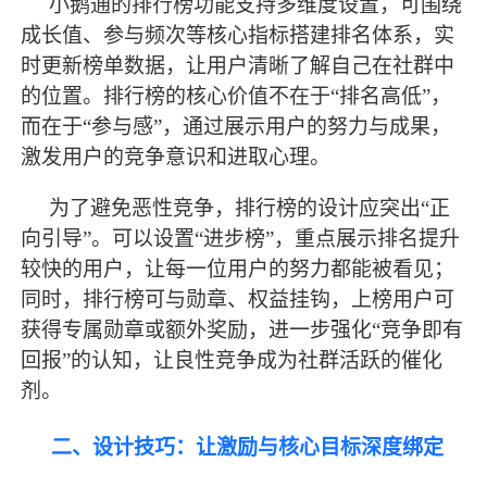
小鹅通的排行榜功能支持多维度设置，可围绕
成长值、参与频次等核心指标搭建排名体系，实
时更新榜单数据，让用户清晰了解自己在社群中
的位置。排行榜的核心价值不在于
“排名高低”，
而在于“参与感”，通过展示用户的努力与成果，
激发用户的竞争意识和进取心理。
为了避免恶性竞争，排行榜的设计应突出
“正
向引导”。可以设置“进步榜”，重点展示排名提升
较快的用户，让每一位用户的努力都能被看见；
同时，排行榜可与勋章、权益挂钩，上榜用户可
获得专属勋章或额外奖励，进一步强化“竞争即有
回报”的认知，让良性竞争成为社群活跃的催化
剂。
二、设计技巧：让激励与核心目标深度绑定