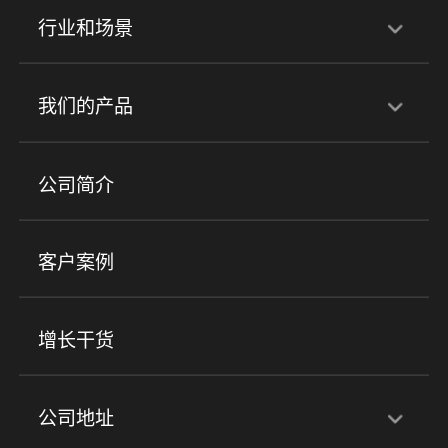
行业和场景
行业解决方案
我们的产品
培训机构
职业技能培训
兴趣培训
产品
公司简介
金融行业
政企行业
企业服务
小程序商城
ERP
企微SCRM
美业培训
快消零售
社区团购
客户案例
社群圈子
企学院
海外版eLink
私域电商
餐饮行业
服装行业
心理机构
增长干货
场景
公司地址
全域获客
私域运营
交付履约