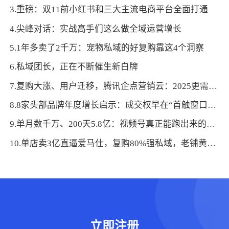
3.重磅：双11前小红书和三大主流电商平台全面打通
4.尖峰对话：实战高手们这么做全域运营增长
5.1年多卖了2千万：宠物私域的好复购靠这4个洞察
6.私域团长，正在不断催生新白牌
7.复购大涨、用户迁移，腾讯企点营销云：2025更需要看全域
8.8家头部品牌年度增长启示：成交权早在“首触窗口”就分配完了
9.单月数千万、200天5.8亿：视频号真正能跑出来的两种路径
10.单店卖3亿直逼爱马仕，复购80%强私域，老铺黄金做对两件事
立即注册