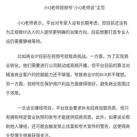
小
Q老师视频号“小Q老师说”主页
小
Q老师表示，平台对专家人设有长期考虑，但目前还没有
为正规做IP达人的人提供更明确的治理方向，目前想要打造专业人
设仍需要静候等待。
比如商业
IP目前在视频号就极具挑战。一方面，为了实现商
业转化，他们需要进行公司联动或高频开播，但平台目前的算法对
精准商业客户的挖掘能力还不够强，导致商业IP的ROI并不理想。
另一方面，视频号在保护用户利益方面做得很好，避免商业氛围过
于浓厚。
一旦谈论赚钱项目，平台就会要求补充招商加盟资质，但只
有拥有特定营业执照的账号才能提供招商资质。此外，如果谈论帮
助他人赚钱，还可能会触发禁止炫富和夸大宣传的警告，这使得商
业型博主很难获得关注。