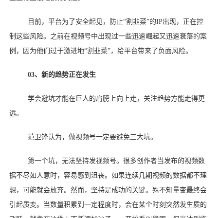
目前，平台为了安全起见，防止
“割韭菜”的IP出现，正在控
制这些风险。之前在视频号中出现过一些迅速崛起又迅速衰落的案
例，因为他们过于激进地“割韭菜”，给平台带来了负面风险。
03、
新的趋势正在发生
学会避坑才能在巨人的肩膀上向上走，关注趋势方能走得更
远。
范卫锋认为，做视频号一定要避免三大坑。
第一个坑，无法坚持发视频号。很多创作者当发布的视频数
据不尽如人意时，容易感到沮丧。如果连续几期视频的数据都不理
想，可能就会放弃。然而，坚持是成功的关键。殊不知量变最终会
引起质变。当数量积累到一定程度时，会在某个时刻突然发生质的