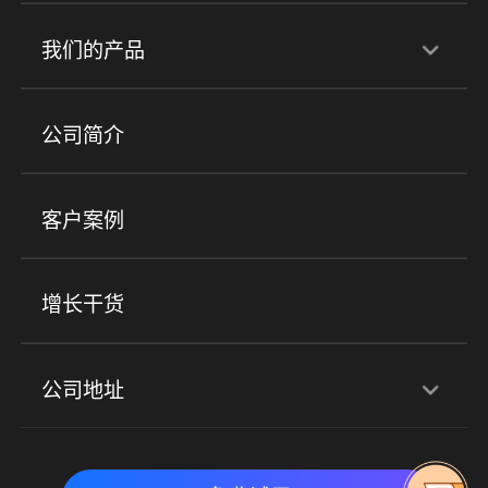
行业解决方案
我们的产品
培训机构
职业技能培训
兴趣培训
产品
公司简介
金融行业
政企行业
企业服务
小程序商城
ERP
企微SCRM
美业培训
快消零售
社区团购
客户案例
社群圈子
企学院
海外版eLink
私域电商
餐饮行业
服装行业
心理机构
增长干货
场景
公司地址
全域获客
私域运营
交付履约
深圳总部：深圳市南山区粤海街道科兴科学园D3栋7楼
实时私域带货
数字化运营