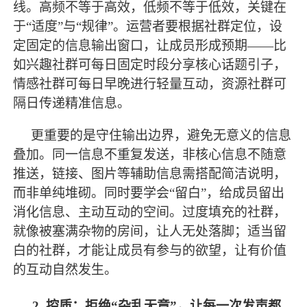
线。高频不等于高效，低频不等于低效，关键在
于
“适度”与“规律”。运营者要根据社群定位，设
定固定的信息输出窗口，让成员形成预期——比
如兴趣社群可每日固定时段分享核心话题引子，
情感社群可每日早晚进行轻量互动，资源社群可
隔日传递精准信息。
更重要的是守住输出边界，避免无意义的信息
叠加。同一信息不重复发送，非核心信息不随意
推送，链接、图片等辅助信息需搭配简洁说明，
而非单纯堆砌。同时要学会
“留白”，给成员留出
消化信息、主动互动的空间。过度填充的社群，
就像被塞满杂物的房间，让人无处落脚；适当留
白的社群，才能让成员有参与的欲望，让有价值
的互动自然发生。
2. 控质：拒绝“杂乱无章”，让每一次发声都