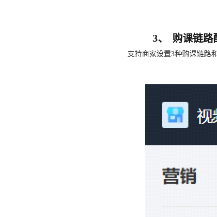
3、
购课
链路
支持
商家
设置
3
种
购课
链路