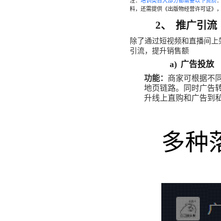
注：
培训类目大部分都需要以下资质
料，还需提供《出版物经营许可证》
2、
推广
引流
除了
通过短视频和直播间上
引流
，
提升
销售额
a)
广告投放
功能：
商家
可
根据
不
地页
链路
。
同时
广告
升
线上
直购
和
广告
到