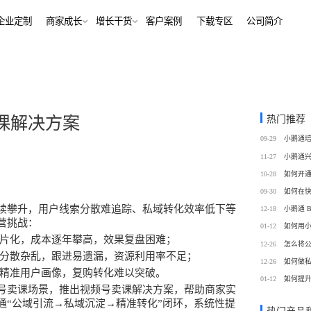
解决方案
企业定制
商家成长
增长干货
客户案例
下
行业报告
老鲍对话标杆客户
经行业
培训机构
行业资讯
增长干货
、AI+——12000+金融
培训机构私域销转一站式解决
客
私域运营
热门推荐
课解决方案
同选择
号抖音快手工具，流量沉
私域增长利器，助力私域获客/
帮助中心
09-29
转化
训
考培机构
11-27
、用户留存、复购裂变全
考公考研、专升本、出国留学
域带货
数字化运营
10-28
站式解决方案
/私域带货/实时互动工具
经营全链路数据洞察，公域私
09-30
通
续攀升，用户线索分散难追踪、私域转化效率低下等
12-18
蒙
美业连锁
营挑战：
01-12
如何用
-营期-家校链路闭环，实现
9 年深耕，为美业定义实时互
片化，成本逐年攀高，效果复盘困难；
12-26
怎么将
域新标准
分散杂乱，跟进易遗漏，资源利用率不足；
12-26
如何做
精准用户画像，复购转化难以突破。
务
政企行业
01-12
如何提
商城
ERP
号卖课场景，推出视频号卖课解决方案，帮助商家实
私域营销解决方案，提供
为政府机构、事业单位、央国
场景私域开店解决方案
针对私域运营的一站式供应链
通“公域引流→私域沉淀→精准转化”闭环，系统性提
工具
提供数字化解决方案