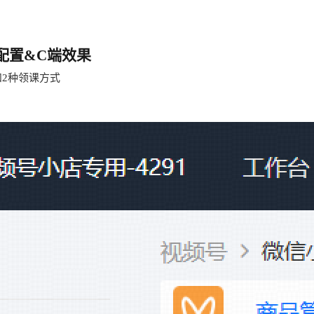
配置
&
C
端
效果
和
2
种
领课
方式