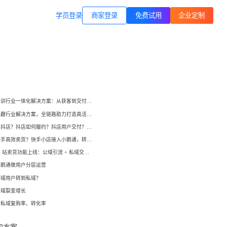
商家登录
载专区
公司简介
学员登录
职业技能培训
方案
打通B站等公域，获客、转化、交付
交付履约
一站式解决方案
培育/
企业公转私、培训履约、私域销
小鹅通培训行业一体化解决方案：从获客到交付，帮你打通增长全链路！
转、一站式解决方案
心理疗愈
小鹅通兴趣行业解决方案，全链路助力打造高活跃用户生态！
等一
连锁心理机构的私域获客、标准化
如何开通抖店？抖店如何履约？抖店用户交付？抖店如何变现？
交付与用户留存、多门店管理工具
域打
如何在快手高效卖货？快手小店接入小鹅通，转化率直线up！
小鹅通 B 站卖货功能上线：公域引流 + 私域交付闭环，助力商家高效变现！
运动健身
小
小
小鹅通做用户分层运营
动私
打通线上预约-到店履约核心闭环
公域用户转到私域？
了
了
私域裂变增长
快消零售
升私域复购率、转化率
企微SCRM
企等
私域营销+零售门店，助力私域流量
解决
企业微信私域流量运营、用户管理
高效变现