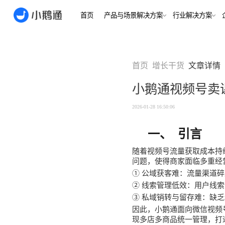
首页
产品与场景解决方案
行业
场景
用户指南
用户指南
首页
增长干货
文章详情
金融/财
合规、转化
全域获
小鹅通视频号卖
客户的共
小鹅通简介
小鹅通简介
打通视频
淀私域
如何做公域转私
如何做公域转私
2026-01-28 16:50:06
兴趣培
域
域
内容交付
实时私
如何做裂变获客
如何做裂变获客
一、
引言
支持
私域销转
如何提升私域复
如何提升私域复
随着
视频号
流量获取成本持
早教启
购率
购率
问题，使得商家面临多重经
小鹅通如何做用
小鹅通如何做用
打通招生
产品
①
公域获客难：流量渠道碎
户分层运营
户分层运营
长期增长
②
线索管理低效：用户线索
如何用小鹅通做
如何用小鹅通做
企业培训
企业培训
③
私域销转与留存难：缺乏
企业服
小程序
小鹅通提供哪些
小鹅通提供哪些
因此，小鹅通面向微信视频
企业服务
服务
服务
全行业全
现多店多商品统一管理，打
稳定运营