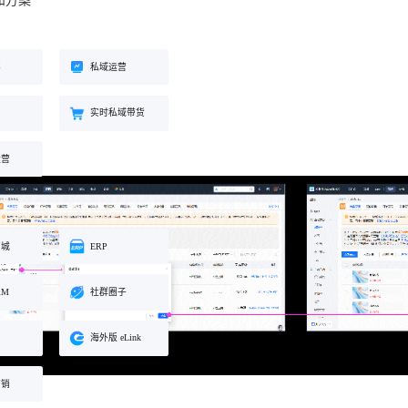
和方案
工具
餐饮行业
海外版 eLink
长解
加盟培育、连锁门店管理、企业商
试全
适配出海场景的全新产品，实现海
客
私域运营
学院一站式解决方案
外经营闭环
约
实时私域带货
化交
运营
商城
ERP
RM
社群圈子
海外版 eLink
营销