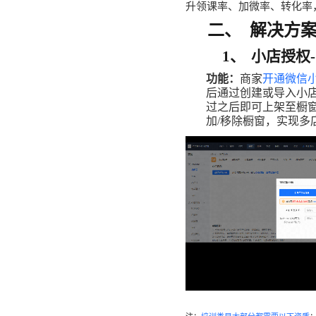
升领课率、加微率、转化率
二、
解决方
社区团
社群圈
社区团购
深度链接
1、
小店
授权
经营难题
功能：
商家
开通微信
服装行
后
通过
创建
或
导入
小
AI智能
过
之后
即可
上架
至
橱
服装行业
AI智能
加
/
移除
橱窗
，
实现
多
方案