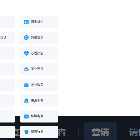
业
培训机构
能培训
兴趣培训
构
心理疗愈
蒙
美业连锁
身
企业服务
业
快消零售
购
私域电商
业
服装行业