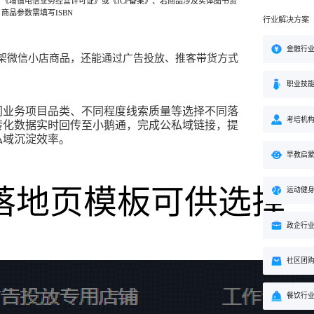
：
《
增值
电信
业务
经营
许可证
》
或
《
ICP
备案
》
、若商品涉及实体图书资
，
商品
参数
需
填写
ISBN
行业解决方案
金融行
架微信小店商品
，
还能
通过
广告
投放
、
推客带货
方式
职业技
同
业务
项目
品类
、
不同
程度
线索
质量
等
选择
不同
落
考培机
转化
数据
实时
回传
至小鹅通，
完成
公私域
链接
，
提
私域
沉淀
效率
。
早教启
运动健
政企行
社区团
餐饮行