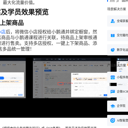
热门产品
方案
，最大化流量价值。
场景解决方案
案及
学员
效果预览
购
私域电商
子
企学院
”新生态模式”，打破传统
私域电商系统，全链路私域增
粉丝，高品质社群运营
企业培训系统，员工培训、考
全域获
-上架商品
决方案
场景解决方案
小店
后，
将
微信
小店
授权
给
小鹅通
并
绑定
橱窗
，
然
交付履
业
心理机构
店
商品
与
小鹅通
课程
进行
关联
，
待
商品
上架
审核
通
营销
窗
进行
售卖
。
支持
多
店
授权
、
一键
上下架
商品
、
添
私域互动运营一站式解决
心理咨询机构私域获客、标准
营销就用小鹅通
店
多品
统一
管理
！
付与用户留存一站式解决方案
数字化
产品解决方案
小程序
企微SC
企学院
AI智能