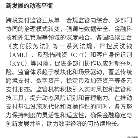
新发展的动态平衡
跨境支付监管正从单一合规监管向综合、多部门
协同的治理模式转变，强调与数据安全、金融科
技和外汇管理等领域的深度融合。各国陆续出台
《支付服务法》等一系列法规，严控反洗钱
（AML）、反恐怖融资（CFT）和客户身份识别
（KYC）等风险，促进多部门协作以应对新兴风
险。监管体系趋于模块化和场景驱动，覆盖传统
跨境支付、数字资产、稳定币及加密资产等多元
支付形态。监管机构积极引入实时风控和监管科
技工具，提升动态风险识别和管理能力。在推动
支付基础设施现代化和互操作性的同时，各方努
力保持制度的灵活性和适应性，确保金融稳定与
创新发展并重，助力数字经济的可持续增长。