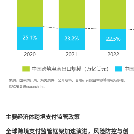
主要经济体跨境支付监管政策
全球跨境支付监管框架加速演进，风险防控与创