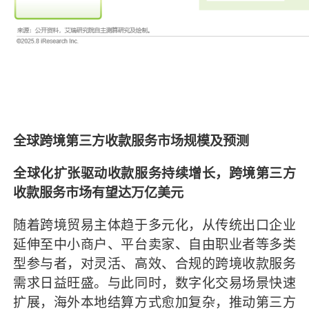
全球跨境第三方收款服务市场规模及预测
全球化扩张驱动收款服务持续增长，跨境第三方
收款服务市场有望达万亿美元
随着跨境贸易主体趋于多元化，从传统出口企业
延伸至中小商户、平台卖家、自由职业者等多类
型参与者，对灵活、高效、合规的跨境收款服务
需求日益旺盛。与此同时，数字化交易场景快速
扩展，海外本地结算方式愈加复杂，推动第三方