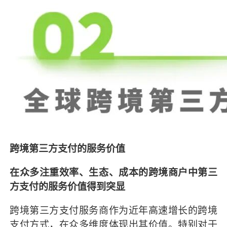
跨境第三方支付的服务价值
在众多注重效率、生态、成本的跨境商户中第三
方支付的服务价值得到突显
跨境第三方支付服务商作为近年高速增长的跨境
支付方式，在众多维度体现出其价值。特别对于