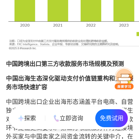
中国跨境出口第三方收款服务市场规模及预测
中国出海生态深化驱动支付价值链重构和支付服
务市场快速扩容
中国跨境出口企业出海形态涵盖平台电商、自营
独立站、海外本地化运营团队等多种模式，催生
探索
立即咨询
免费试用
对多币种账户管理、合规结汇、资金调配等收款
环节提出更高要求。第三方收款服务作为连接境
外买家与中国卖家之间资金流转的关键中介，在