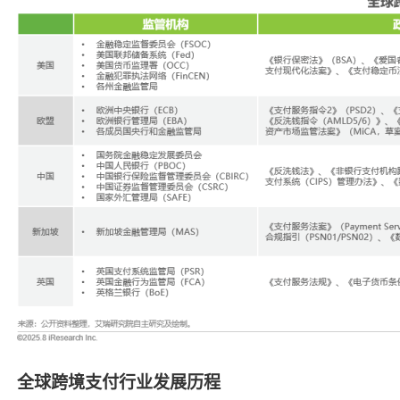
全球跨境支付行业发展历程