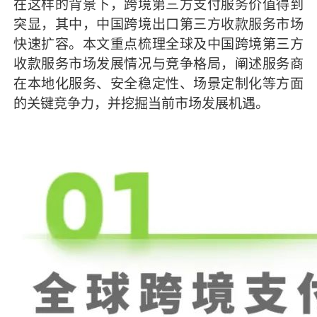
在这样的背景下，跨境第三方支付服务价值得到
突显，其中，中国跨境出口第三方收款服务市场
快速扩容。本文重点梳理全球及中国跨境第三方
收款服务市场发展情况与竞争格局，阐述服务商
在本地化服务、安全稳定性、场景定制化等方面
的关键竞争力，并挖掘当前市场发展机遇。