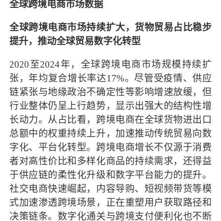
全球跨境电商市场数据
全球跨境电商市场持续扩大，货物贸易占比稳步
提升，推动全球贸易数字化转型
2020至2024年，全球跨境电商市场规模持续扩
张，年均复合增长率达17%。尽管受疫情、供应
链紧张与地缘政治不确定性等影响增速放缓，但
行业整体仍呈上行趋势，显示出强大的结构性增
长动力。从占比看，跨境电商在全球货物进出口
总额中的权重持续上升，加速推动传统贸易向数
字化、平台化转型。跨境电商增长不仅源于消费
者对高性价比和多样化商品的持续需求，还得益
于供应链的柔性化升级和数字平台能力的提升。
社交电商快速崛起，内容导购、短视频带货等模
式加速渗透跨境场景，正在重塑用户获取路径和
决策链条。数字化通关与跨境支付便利化也不断