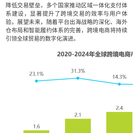
降低交易壁垒，多个国家推动区域一体化支付体
系建设，显著提升了跨境交易的效率与用户体
验。展望未来，随着平台出海战略的深化、海外
仓布局和智能履约体系的完善，跨境电商将持续
引领全球贸易的数字化演进。