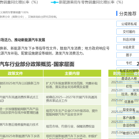
分类推荐
公域转私域
交付履约
抖店对接
市场活力、推动新能源汽车发展
B站卖货
以旧换新、新能源汽车下乡等指导性文件，鼓励汽车消费；地方政府响应号
能源汽车补贴、配套设施建设等细则，激发汽车消费活力。
圈子
专栏
私域实时销转
邀请达人榜
红包
拉流、推流
优惠券
裂变获客
客户画像
会话存档
敏感行为