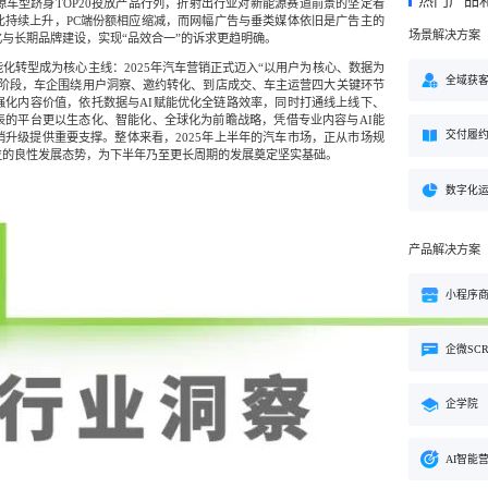
热门产品
方案
车型跻身TOP20投放产品行列，折射出行业对新能源赛道前景的坚定看
比持续上升，PC端份额相应缩减，而网幅广告与垂类媒体依旧是广告主的
场景解决方案
与长期品牌建设，实现“品效合一”的诉求更趋明确。
购
私域电商
子
企学院
化转型成为核心主线：2025年汽车营销正式迈入“以用户为核心、数据为
”新生态模式”，打破传统
私域电商系统，全链路私域增
粉丝，高品质社群运营
企业培训系统，员工培训、考
全域获
新阶段，车企围绕用户洞察、邀约转化、到店成交、车主运营四大关键环节
决方案
场景解决方案
强化内容价值，依托数据与AI赋能优化全链路效率，同时打通线上线下、
表的平台更以生态化、智能化、全球化为前瞻战略，凭借专业内容与AI能
交付履
业
心理机构
升级提供重要支撑。整体来看，2025年上半年的汽车市场，正从市场规
营销
位的良性发展态势，为下半年乃至更长周期的发展奠定坚实基础。
私域互动运营一站式解决
心理咨询机构私域获客、标准
营销就用小鹅通
付与用户留存一站式解决方案
数字化
产品解决方案
小程序
企微SC
企学院
AI智能