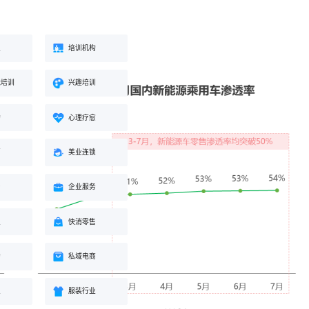
业
培训机构
能培训
兴趣培训
构
心理疗愈
蒙
美业连锁
身
企业服务
业
快消零售
购
私域电商
业
服装行业