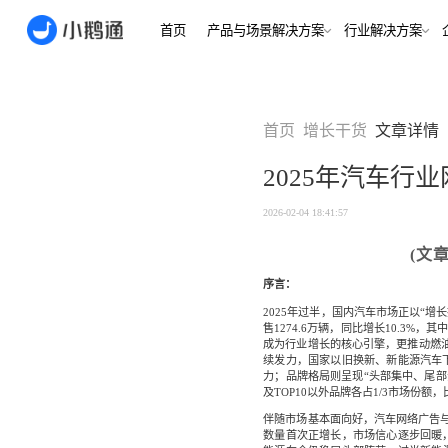
首页
产品与场景解决方案
行业
场景
用户指南
用户指南
首页
增长干货
文章详情
金融/财
合规、转化
全域获
2025年汽车行
客户的共
小鹅通简介
小鹅通简介
打通视频
淀私域
如何做公域转私
如何做公域转私
2026-02-04 18:41:57
兴趣培
域
域
内容交付
实时私
(文
如何做裂变获客
如何做裂变获客
支持
私域销转
序言：
如何提升私域复
如何提升私域复
早教启
购率
购率
2025年过半，国内汽车市场正以“增
小鹅通如何做用
小鹅通如何做用
售1274.6万辆，同比增长10.3
打通招生
产品
成为行业增长的核心引擎，更推动燃油
户分层运营
户分层运营
长期增长
续发力，国家以旧换新、新能源汽车
如何用小鹅通做
如何用小鹅通做
力；品牌格局则呈现“头部集中、尾部分散
企业培训
企业培训
及TOP10以外品牌各占1/3市场份额
企业服
小程序
小鹅通提供哪些
小鹅通提供哪些
伴随市场基本面向好，汽车网络广告
企业服务
服务
服务
全行业全
数量首次正增长，市场信心逐步回暖
稳定运营