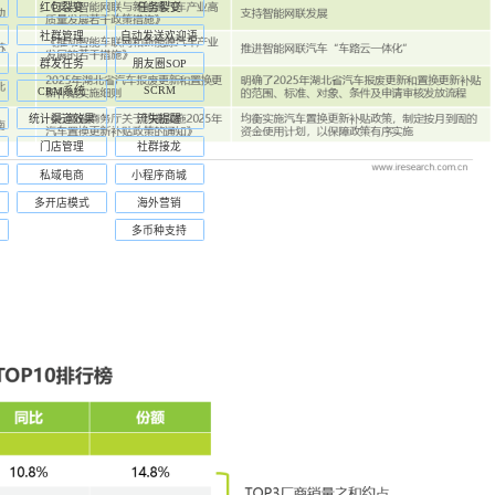
红包裂变
任务裂变
社群管理
自动发送欢迎语
群发任务
朋友圈SOP
SCRM
CRM系统
统计渠道效果
流失提醒
门店管理
社群接龙
私域电商
小程序商城
多开店模式
海外营销
多币种支持