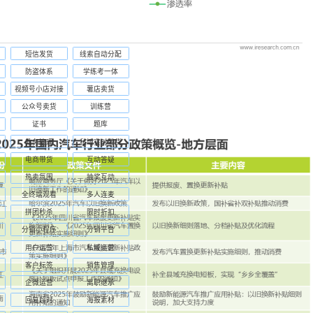
短信发货
线索自动分配
防盗体系
学练考一体
视频号小店对接
薯店卖货
公众号卖货
训练营
证书
题库
教务管理
私域实时带货
电商带货
互动答疑
热卖氛围
抽奖互动
全终端观看
多人连麦
拼团秒杀
限时折扣
分销小程序
分销平台
用户运营
私域运营
客户标签
销售管理
企微运营
离职继承
回复超时
海报素材