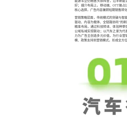
能源车企仍稳居头部阵营，过半新能源
好；媒介布局上，移动端、OTT端占
核心选择，广告内容兼顾短期销售转化
社区团
社群圈
营销策略层面，传统模式的突破与智能
社区团购
深度链接
驱动、内容为载体、全链路协同”的
经营难题
精准布局，通过科技转译、体验种草
公域私域实现联动；以汽车之家为代
服装行
力为广告主创造多元价值，为行业营销
AI智能
模、政策支持到营销模式，形成全方
服装行业
AI智能
方案