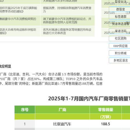
裂变玩法
群裂变
标签建群
快速筛选潜客
渠道活码
社区团购
ERP供应链
积分商城
多地区语言
效应明显
 厂商（比亚迪、吉利、一汽大众）合计占据 1/3 市场份额，是当前市场的
P10厂商（共 7 家）占比30%，构成第二梯队；TOP10 之外的众多汽车品
、尾部分散’的特征；新能源厂商比亚迪1-7月零售销量达188万辆，位居