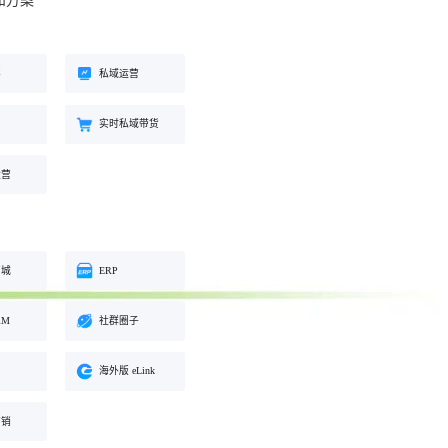
和方案
工具
餐饮行业
海外版 eLink
长解
加盟培育、连锁门店管理、企业商
试全
适配出海场景的全新产品，实现海
客
私域运营
学院一站式解决方案
外经营闭环
约
实时私域带货
化交
运营
商城
ERP
RM
社群圈子
海外版 eLink
营销