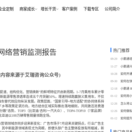
解决方案
企业定制
商家成长
增长干货
客户案例
下
行业报告
老鲍对话标杆客户
经行业
培训机构
行业资讯
增长干货
、AI+——12000+金融
培训机构私域销转一站式解决
客
私域运营
热门推荐
业网络营销监测报告
同选择
号抖音快手工具，流量沉
私域增长利器，助力私域获客/
帮助中心
09-29
转化
训
考培机构
11-27
、用户留存、复购裂变全
考公考研、专升本、出国留学
域带货
数字化运营
10-28
章内容来源于艾瑞咨询公众号)
站式解决方案
/私域带货/实时互动工具
经营全链路数据洞察，公域私
09-30
通
12-18
蒙
美业连锁
长提速、结构优化、营销焕新”的鲜明特征开启新周期。1-7月乘用车累计零
01-12
如何用
%，其中新能源零售渗透率连续五个月突破50%，增速持续跑赢狭义乘用车，不仅
-营期-家校链路闭环，实现
9 年深耕，为美业定义实时互
车替代效应向纵深发展。政策层面，“国家引导+地方适配”的协同体系持
12-26
怎么将
域新标准
下乡等政策定调方向，地方结合区域实际推出落地细则，共同激活消费潜
”态势，TOP3（比亚迪/吉利/一汽大众）、TOP4-TOP10（7家品牌）
12-26
如何做
，比亚迪以188万辆零售销量领跑全场。
务
政企行业
01-12
如何提
商城
ERP
与营销领域亦同步迎来新变化：广告市场于7月迎来关键拐点，行业广告主
私域营销解决方案，提供
为政府机构、事业单位、央国
场景私域开店解决方案
针对私域运营的一站式供应链
，其中新能源领域表现尤为亮眼，即便头部广告主整体投放有所缩减，新
工具
提供数字化解决方案