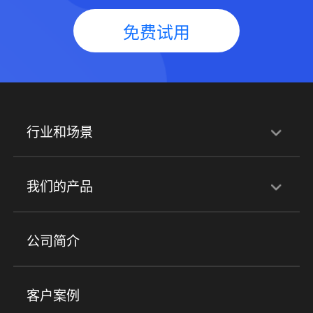
免费试用
行业和场景
行业解决方案
我们的产品
培训机构
职业技能培训
兴趣培训
产品
公司简介
金融行业
政企行业
企业服务
小程序商城
ERP
企微SCRM
美业培训
快消零售
社区团购
客户案例
社群圈子
企学院
海外版eLink
私域电商
餐饮行业
服装行业