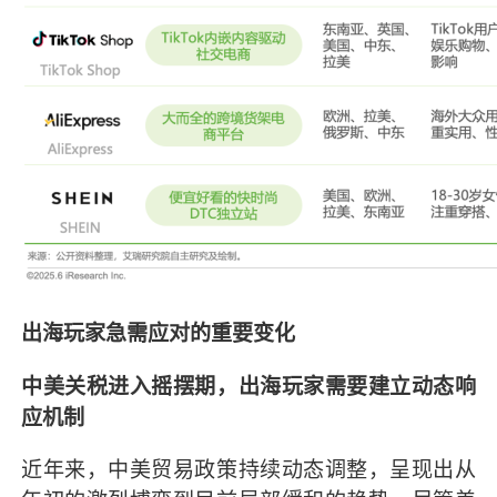
出海玩家急需应对的重要变化
中美关税进入摇摆期，出海玩家需要建立动态响
应机制
近年来，中美贸易政策持续动态调整，呈现出从