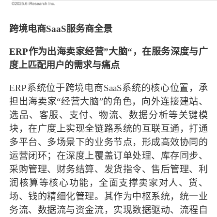
跨境电商SaaS服务商全景
ERP作为出海卖家经营”大脑“，在服务深度与广
度上匹配用户的需求与痛点
ERP系统位于跨境电商SaaS系统的核心位置，承
担出海卖家“经营大脑”的角色，向外连接建站、
选品、客服、支付、物流、数据分析等关键模
块，在广度上实现全链路系统的互联互通，打通
多平台、多场景下的业务节点，形成高效协同的
运营闭环；在深度上覆盖订单处理、库存同步、
采购管理、财务结算、发货指令、售后管理、利
润核算等核心功能，全面支撑卖家对人、货、
场、钱的精细化管理。其作为中枢系统，统一业
务流、数据流与资金流，实现数据驱动、流程自