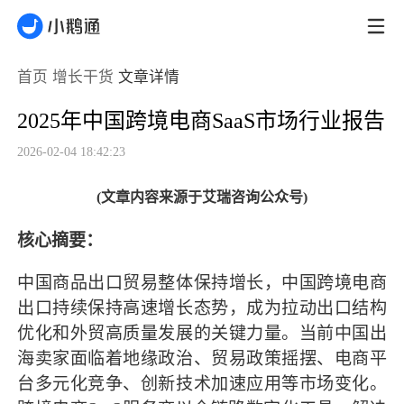
首页
增长干货
文章详情
2025年中国跨境电商SaaS市场行业报告
2026-02-04 18:42:23
(文章内容来源于艾瑞咨询公众号)
核心摘要：
中国商品出口贸易整体保持增长，中国跨境电商
出口持续保持高速增长态势，成为拉动出口结构
优化和外贸高质量发展的关键力量。当前中国出
海卖家面临着地缘政治、贸易政策摇摆、电商平
台多元化竞争、创新技术加速应用等市场变化。