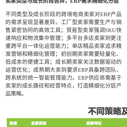
卖家类型与成长阶段各异，ERP需求精细化分层
不同类型及成长阶段的跨境电商卖家对ERP产品
的需求呈现显著差异。工厂型卖家需要生产与销
售紧密协同的高效工具；贸易型卖家强调SKU快
速响应和物流集中管理；多平台多店卖家则更注
重跨平台一体化运营能力；单店精品卖家追求精
准营销和精细化管理；初创期卖家需要轻量化、
低成本的便捷工具；成长期卖家关注数据驱动的
运营优化；成熟期大卖则要求ERP具备跨团队、
跨系统的统一智能管理能力。ERP供应商需基于
卖家的成长路径和经营特点，打造精细化分层产
品策略。