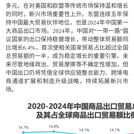
多元，在对美国和欧盟等传统市场保持温和增长
的同时，新兴市场重要性上升。东盟连续五年保
持中国最大贸易伙伴地位，也是2024年中国第一
大商品出口市场。2024年，中国对“一带一路”倡
议国家的出口保持稳健增长，带动整体贸易额同
比增长6.4%，首次使相关国家贸易占比超过全国
总贸易额的一半，成为稳定增长的重要引擎。未
来尽管地缘政治、贸易摩擦等不确定性增加，但
中国出口仍将凭借全球供应链整合能力、跨境电
商通道扩展和制造升级战略，持续拓展新兴市
场。