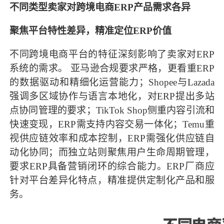
不同类型卖家对跨境电商ERP产品需求各异
聚焦平台特性差异，精准定位ERP价值
不同跨境电商平台的特征深刻影响了卖家对ERP
系统的需求。 亚马逊合规要求严格，更看重ERP
的数据驱动和精细化运营能力；Shopee与Lazada
强调多区域协作与语言本地化，对ERP提出多站
点协同管理的要求；TikTok Shop侧重内容引流和
快速变现，ERP需支持内容交易一体化；Temu重
视供应链效率和成本控制，ERP需强化供应链自
动化协同；而独立站则聚焦用户生命周期管理，
要求ERP具备营销闭环的综合能力。ERP厂商应
针对平台差异化特点，精准提供定制化产品和服
务。