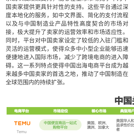
国卖家提供更具针对性的支持。这些平台通过深
度本地化的服务，如中文界面、简化的支付流程
以及与中国制造业产品特性高度契合的市场对
接，极大提升了卖家的运营效率和市场适应性。
同时，平台对中国卖家设定了较低的入驻门槛和
灵活的运营模式，使得众多中小型企业能够迅速
便捷地进入国际市场，减少了跨境电商的进入障
碍。这一系列特点使得中国出海电商平台成为越
来越多中国卖家的首选之地，推动了中国制造在
全球范围内的持续扩张。