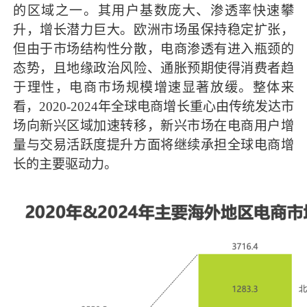
的区域之一。其用户基数庞大、渗透率快速攀
升，增长潜力巨大。欧洲市场虽保持稳定扩张，
但由于市场结构性分散，电商渗透有进入瓶颈的
态势，且地缘政治风险、通胀预期使得消费者趋
于理性，电商市场规模增速显著放缓。整体来
看，2020-2024年全球电商增长重心由传统发达市
场向新兴区域加速转移，新兴市场在电商用户增
量与交易活跃度提升方面将继续承担全球电商增
长的主要驱动力。