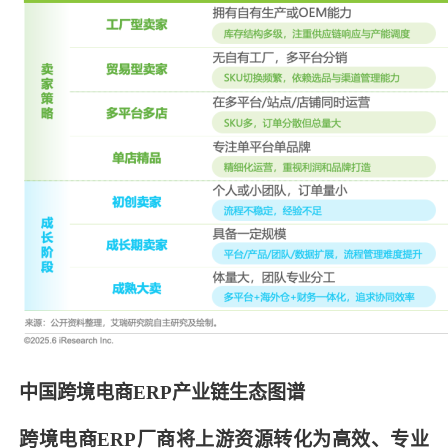
中国跨境电商ERP产业链生态图谱
跨境电商ERP厂商将上游资源转化为高效、专业