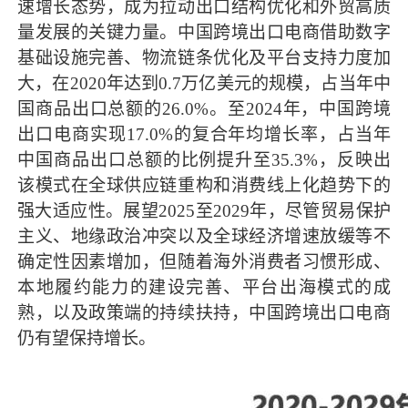
速增长态势，成为拉动出口结构优化和外贸高质
量发展的关键力量。中国跨境出口电商借助数字
基础设施完善、物流链条优化及平台支持力度加
大，在2020年达到0.7万亿美元的规模，占当年中
国商品出口总额的26.0%。至2024年，中国跨境
出口电商实现17.0%的复合年均增长率，占当年
中国商品出口总额的比例提升至35.3%，反映出
该模式在全球供应链重构和消费线上化趋势下的
强大适应性。展望2025至2029年，尽管贸易保护
主义、地缘政治冲突以及全球经济增速放缓等不
确定性因素增加，但随着海外消费者习惯形成、
本地履约能力的建设完善、平台出海模式的成
熟，以及政策端的持续扶持，中国跨境出口电商
仍有望保持增长。