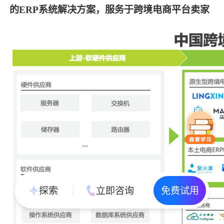
的ERP系统解决方案，服务于跨境电商平台卖家
探索
立即咨询
免费试用