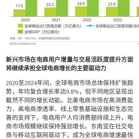
新兴市场在电商用户增量与交易活跃度提升方面
将继续承担全球电商增长的主要驱动力
2020至2024年间，全球电商市场总体保持扩张趋
势，年均复合增长率达9.8%，但不同地区呈现出
截然不同的增长动能。北美电商市场在高消费能
力、高电商渗透率、线上零售基础设施和生态完
善的支持下，电商用户人均消费额持续上升，电
商市场规模继续保持强劲增长。东南亚在社交电
商与移动互联网驱动下，成为全球电商增速最快