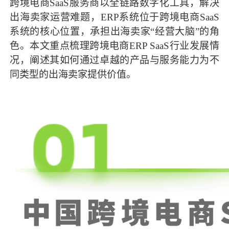
跨境电商SaaS服务商以全链路数字化工具，解决
出海卖家运营难题，ERP系统位于跨境电商SaaS
系统的核心位置，承担出海卖家“经营大脑”的角
色。本文重点梳理跨境电商ERP SaaS行业发展情
况，阐述其如何通过卓越的产品与服务能力为不
同类型的出海卖家提供价值。