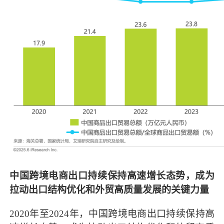
中国跨境电商出口持续保持高速增长态势，成为
拉动出口结构优化和外贸高质量发展的关键力量
2020年至2024年，中国跨境电商出口持续保持高