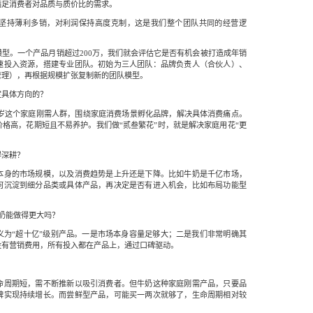
满足消费者对品质与质价比的需求。
坚持薄利多销，对利润保持高度克制，这是我们整个团队共同的经营逻
型。一个产品月销超过200万，我们就会评估它是否有机会被打造成年销
速投入资源，搭建专业团队。初始为三人团队：品牌负责人（合伙人）、
管理），再根据规模扩张复制新的团队模型。
定具体方向的？
0岁这个家庭刚需人群，围绕家庭消费场景孵化品牌，解决具体消费痛点。
格高，花期短且不易养护。我们做“贰叁繁花”时，就是解决家庭用花“更
得深耕？
本身的市场规模，以及消费趋势是上升还是下降。比如牛奶是千亿市场，
何沉淀到细分品类或具体产品，再决定是否有进入机会，比如布局功能型
奶能做得更大吗？
义为“超十亿”级别产品。一是市场本身容量足够大；二是我们非常明确其
没有营销费用，所有投入都在产品上，通过口碑驱动。
命周期短，需不断推新以吸引消费者。但牛奶这种家庭刚需产品，只要品
碑实现持续增长。而尝鲜型产品，可能买一两次就够了，生命周期相对较