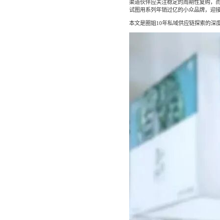
渠道伙伴应关注稳定的周期性复购，而
试图用系列年销过亿的小众品牌，迎
社区团
社群圈
本文是圈姐10年私域供应链探索的深
社区团购
深度链接
经营难题
服装行
AI智能
服装行业
AI智能
方案