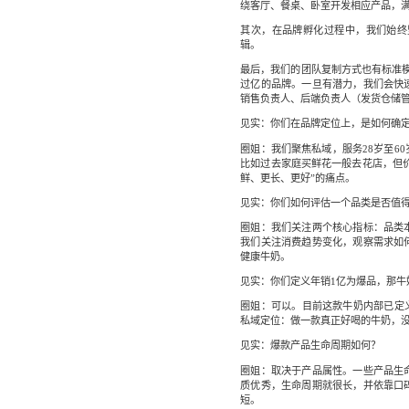
绕客厅、餐桌、卧室开发相应产品，
其次，在品牌孵化过程中，我们始终
辑。
最后，我们的团队复制方式也有标准模
过亿的品牌。一旦有潜力，我们会快
销售负责人、后端负责人（发货仓储
见实：你们在品牌定位上，是如何确
圈姐：我们聚焦私域，服务28岁至6
比如过去家庭买鲜花一般去花店，但价
鲜、更长、更好”的痛点。
见实：你们如何评估一个品类是否值
圈姐：我们关注两个核心指标：品类
我们关注消费趋势变化，观察需求如
健康牛奶。
见实：你们定义年销1亿为爆品，那牛
圈姐：可以。目前这款牛奶内部已定
私域定位：做一款真正好喝的牛奶，
见实：爆款产品生命周期如何？
圈姐：取决于产品属性。一些产品生
质优秀，生命周期就很长，并依靠口
短。