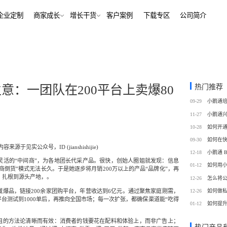
解决方案
企业定制
商家成长
增长干货
客户案例
下
行业报告
老鲍对话标杆客户
经行业
培训机构
行业资讯
增长干货
、AI+——12000+金融
培训机构私域销转一站式解决
客
私域运营
热门推荐
意：一团队在200平台上卖爆80
同选择
号抖音快手工具，流量沉
私域增长利器，助力私域获客/
帮助中心
09-29
转化
训
考培机构
11-27
、用户留存、复购裂变全
考公考研、专升本、出国留学
域带货
数字化运营
10-28
站式解决方案
/私域带货/实时互动工具
经营全链路数据洞察，公域私
09-30
容来源于见实公众号，ID (jianshishijie)
通
12-18
蒙
美业连锁
灵活的“中间商”，为各地团长代采产品。很快，创始人圈姐就发现：信息
01-12
如何用
商倒货”模式无法长久。于是她逐步将月销200万以上的产品“品牌化”，再
-营期-家校链路闭环，实现
9 年深耕，为美业定义实时互
链，扎根到源头产地，。
12-26
怎么将
域新标准
域爆品，链接200余家团购平台，年营收达到6亿元。通过聚焦家庭刚需，
12-26
如何做
台测试到1000单后，再推向全国市场；每一次扩张，都确保渠道能“吃得
务
政企行业
01-12
如何提
商城
ERP
私域营销解决方案，提供
为政府机构、事业单位、央国
场景私域开店解决方案
针对私域运营的一站式供应链
姐的方法论清晰而有效：消费者的钱要花在配料和体验上，而非广告上；
工具
提供数字化解决方案