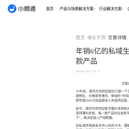
首页
产品与场景解决方案
行业
场景
用户指南
用户指南
首页
增长干货
文章详情
金融/财
合规、转化
全域获
年销6亿的私域生
客户的共
小鹅通简介
小鹅通简介
打通视频
款产品
淀私域
如何做公域转私
如何做公域转私
兴趣培
域
域
内容交付
实时私
2026-02-04 11:41:19
如何做裂变获客
如何做裂变获客
支持
私域销转
如何提升私域复
如何提升私域复
文章内
早教启
购率
购率
10年前，南京月亮供应链还只是一个
小鹅通如何做用
小鹅通如何做用
透明化、价格竞争激烈，单纯的“中间
打通招生
产品
把年销5000万的品牌深入布局供应
户分层运营
户分层运营
长期增长
如何用小鹅通做
如何用小鹅通做
如今，南京月亮供应链手握80多款私
企业培训
企业培训
坚持薄利多销，每一款产品先在自家平
企业服
小程序
小鹅通提供哪些
小鹅通提供哪些
下”，再决定投入产线数量。
企业服务
服务
服务
全行业全
在私域市场逐渐去中心化的今天，圈
稳定运营