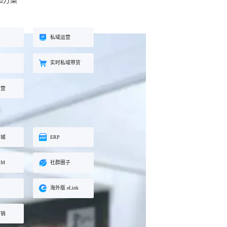
和方案
工具
餐饮行业
海外版 eLink
长解
加盟培育、连锁门店管理、企业商
试全
适配出海场景的全新产品，实现海
客
私域运营
学院一站式解决方案
外经营闭环
约
实时私域带货
化交
运营
商城
ERP
RM
社群圈子
海外版 eLink
营销