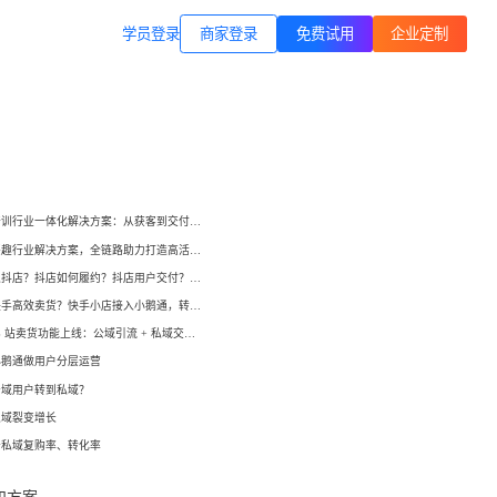
商家登录
载专区
公司简介
学员登录
职业技能培训
方案
打通B站等公域，获客、转化、交付
交付履约
一站式解决方案
培育/
企业公转私、培训履约、私域销
小鹅通培训行业一体化解决方案：从获客到交付，帮你打通增长全链路！
转、一站式解决方案
心理疗愈
小鹅通兴趣行业解决方案，全链路助力打造高活跃用户生态！
等一
连锁心理机构的私域获客、标准化
如何开通抖店？抖店如何履约？抖店用户交付？抖店如何变现？
交付与用户留存、多门店管理工具
域打
如何在快手高效卖货？快手小店接入小鹅通，转化率直线up！
小鹅通 B 站卖货功能上线：公域引流 + 私域交付闭环，助力商家高效变现！
运动健身
小
小
小鹅通做用户分层运营
动私
打通线上预约-到店履约核心闭环
公域用户转到私域？
了
了
私域裂变增长
快消零售
升私域复购率、转化率
企微SCRM
企等
私域营销+零售门店，助力私域流量
解决
企业微信私域流量运营、用户管理
高效变现