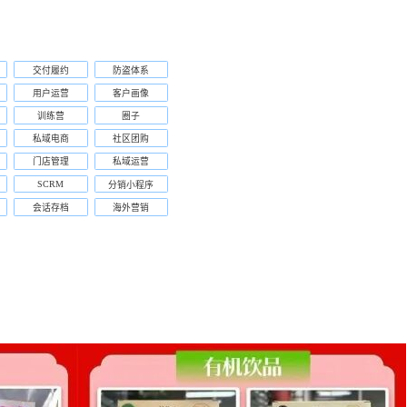
交付履约
防盗体系
用户运营
客户画像
训练营
圈子
私域电商
社区团购
门店管理
私域运营
SCRM
分销小程序
会话存档
海外营销