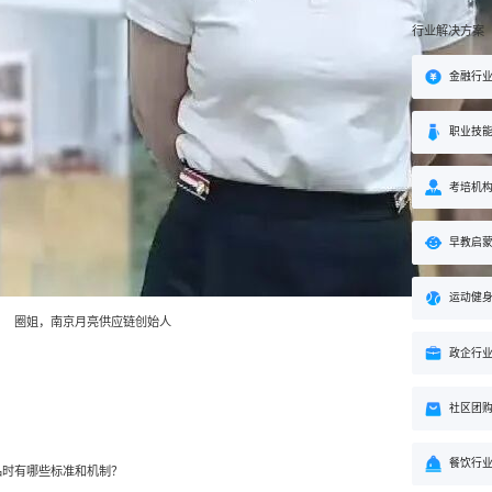
行业解决方案
金融行
职业技
考培机
早教启
运动健
圈姐，南京月亮供应链创始人
政企行
社区团
餐饮行
品时有哪些标准和机制？