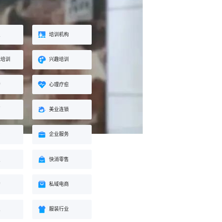
业
培训机构
能培训
兴趣培训
构
心理疗愈
蒙
美业连锁
身
企业服务
业
快消零售
购
私域电商
业
服装行业