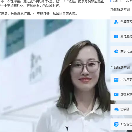
热门产品
方案
非一次性冲量。通过把“中间商”做重、把“工厂”做轻，南京月亮供应链正
接一个更加碎片化、更具想象力的私域时代。
场景解决方案
购
私域电商
子
企学院
度复盘，包括爆品打造、供应链打造、私域思考等内容。
”新生态模式”，打破传统
私域电商系统，全链路私域增
粉丝，高品质社群运营
企业培训系统，员工培训、考
全域获
决方案
场景解决方案
交付履
业
心理机构
营销
私域互动运营一站式解决
心理咨询机构私域获客、标准
营销就用小鹅通
付与用户留存一站式解决方案
数字化
产品解决方案
小程序
企微SC
企学院
AI智能