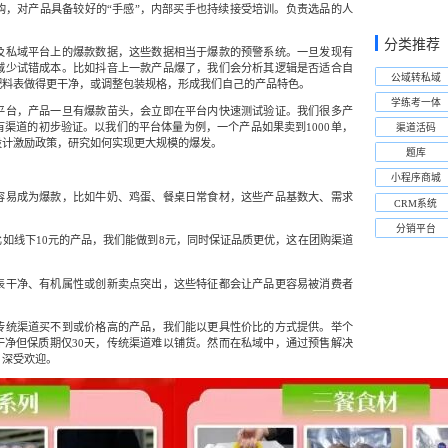
购，对产品具备较好的“手感”，内部买手也持续接受培训。负责选品的人
分类推荐
及私域平台上的爆款数据，这些数据相当于爆款的预警系统。一旦发现有
减少试错成本。比如抖音上一款产品爆了，我们会分析其逻辑是否适合自
公域转私域
配料表做得更干净，或调整包装规格，形成我们自己的产品特色。
学练考一体
平台，产品一旦有爆款苗头，会立即在平台内快速测试验证。我们很多产
渠道的初步验证。以我们的平台体量为例，一个产品如果卖到1000单，
渠道活码
设计激励政策，研究如何实现更大规模的爆发。
题库
小程序商城
容易成为爆款，比如牛奶、鸡蛋、餐桌日常食材，这些产品基数大、需求
CRM系统
分销平台
比如线下10元的产品，我们能做到8元，同时保证品质更优，这在团购渠道
表干净、有机属性或创新卖点突出，这些特征都会让产品更容易被消费者
传统渠道买不到或价格高的产品，我们能以更具性价比的方式提供。举个
干净但保质期仅30天，传统渠道难以铺货。然而在私域中，通过预售解决
，深受欢迎。