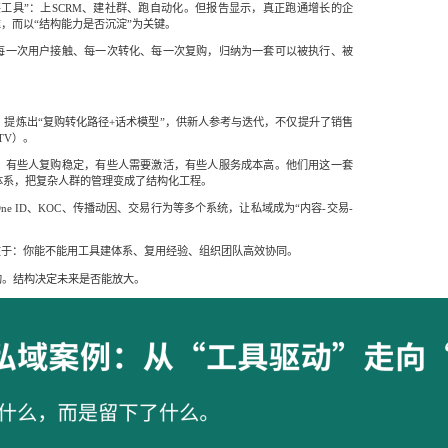
工具”：上SCRM、建社群、跑自动化。但报告显示，真正跑通增长的企
准，而以“结构能力是否沉淀”为关键。
每一次用户接触、每一次转化、每一次复购，归纳为一套可以被执行、被
，提炼出“复购转化路径+话术模型”，供新人参考与迭代，不仅提升了销售
TV）。
：有些人复购稳定，有些人需要激活，有些人服务成本高。他们用这一套
奏”的体系，把复杂人群的管理变成了结构化工程。
e ID、KOC、传播动因、交易行为等多个系统，让私域成为“内容-交易-
。
在于：你能不能用工具建体系、复用经验、组织团队高效协同。
构。结构决定未来是否能放大。