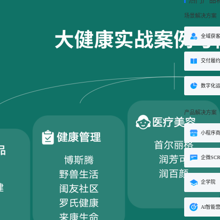
热门产品
方案
场景解决方案
购
私域电商
子
企学院
”新生态模式”，打破传统
私域电商系统，全链路私域增
粉丝，高品质社群运营
企业培训系统，员工培训、考
全域获
决方案
场景解决方案
交付履
业
心理机构
营销
私域互动运营一站式解决
心理咨询机构私域获客、标准
营销就用小鹅通
付与用户留存一站式解决方案
数字化
产品解决方案
小程序
企微SC
企学院
AI智能