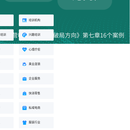
业
培训机构
能培训
兴趣培训
构
心理疗愈
蒙
美业连锁
身
企业服务
业
快消零售
购
私域电商
业
服装行业