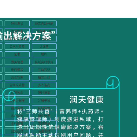
短信发货
线索自动分配
防盗体系
学练考一体
视频号小店对接
薯店卖货
公众号卖货
训练营
证书
题库
教务管理
私域实时带货
电商带货
互动答疑
热卖氛围
抽奖互动
全终端观看
多人连麦
拼团秒杀
限时折扣
分销小程序
分销平台
用户运营
私域运营
客户标签
销售管理
企微运营
离职继承
回复超时
海报素材