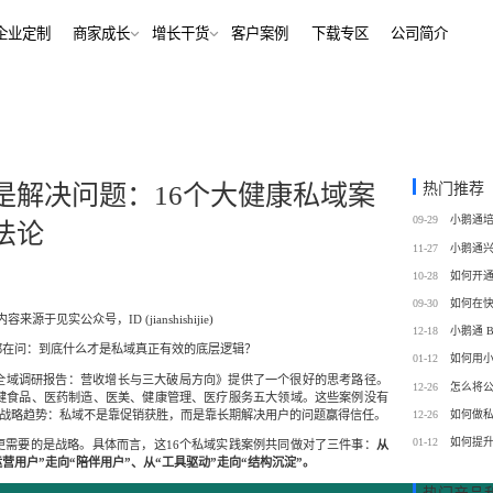
解决方案
企业定制
商家成长
增长干货
客户案例
下
行业报告
老鲍对话标杆客户
经行业
培训机构
行业资讯
增长干货
、AI+——12000+金融
培训机构私域销转一站式解决
客
私域运营
热门推荐
是解决问题：16个大健康私域案
同选择
号抖音快手工具，流量沉
私域增长利器，助力私域获客/
帮助中心
09-29
法论
转化
训
考培机构
11-27
、用户留存、复购裂变全
考公考研、专升本、出国留学
域带货
数字化运营
10-28
站式解决方案
/私域带货/实时互动工具
经营全链路数据洞察，公域私
09-30
容来源于见实公众号，ID (jianshishijie)
通
12-18
蒙
美业连锁
都在问：到底什么才是私域真正有效的底层逻辑？
01-12
如何用
-营期-家校链路闭环，实现
9 年深耕，为美业定义实时互
全域调研报告：营收增长与三大破局方向》提供了一个很好的思考路径。
12-26
怎么将
域新标准
保健食品、医药制造、医美、健康管理、医疗服务五大领域。这些案例没有
致的战略趋势：私域不是靠促销获胜，而是靠长期解决用户的问题赢得信任。
12-26
如何做
务
政企行业
01-12
如何提
更需要的是战略。具体而言，这16个私域实践案例共同做对了三件事：
从
商城
ERP
运营用户”走向“陪伴用户”、从“工具驱动”走向“结构沉淀”。
私域营销解决方案，提供
为政府机构、事业单位、央国
场景私域开店解决方案
针对私域运营的一站式供应链
工具
提供数字化解决方案