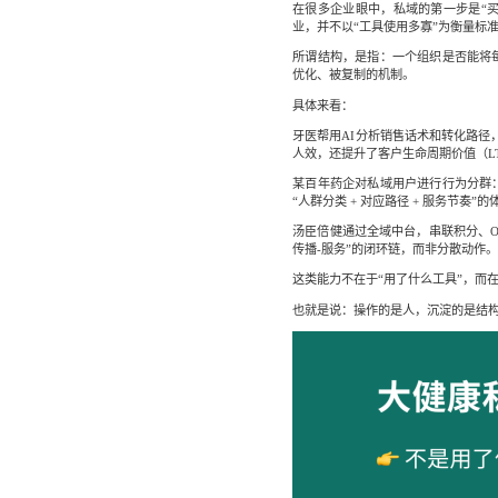
在很多企业眼中，私域的第一步是“买
业，并不以“工具使用多寡”为衡量标
所谓结构，是指：一个组织是否能将
优化、被复制的机制。
具体来看：
牙医帮用AI分析销售话术和转化路径
人效，还提升了客户生命周期价值（L
某百年药企对私域用户进行行为分群
“人群分类 + 对应路径 + 服务节
汤臣倍健通过全域中台，串联积分、On
传播-服务”的闭环链，而非分散动作
这类能力不在于“用了什么工具”，而
也就是说：操作的是人，沉淀的是结