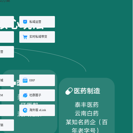
和方案
工具
餐饮行业
海外版 eLink
长解
加盟培育、连锁门店管理、企业商
试全
适配出海场景的全新产品，实现海
客
私域运营
学院一站式解决方案
外经营闭环
约
实时私域带货
化交
运营
商城
ERP
RM
社群圈子
海外版 eLink
营销