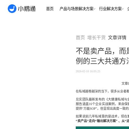
首页
产品与场景解决方案
行业
场景
用户指南
用户指南
首页
增长干货
文章详情
金融/财
合规、转化
全域获
不是卖产品，而
客户的共
小鹅通简介
小鹅通简介
打通视频
例的三大共通方
淀私域
如何做公域转私
如何做公域转私
兴趣培
域
域
内容交付
实时私
2026-02-10 16:05:25
如何做裂变获客
如何做裂变获客
支持
私域销转
如何提升私域复
如何提升私域复
文章内
早教启
购率
购率
在私域越卷越深的当下，很多从业者
小鹅通如何做用
小鹅通如何做用
打通招生
产品
见实团队最新发布的《大健康私域与
户分层运营
户分层运营
长期增长
报告涵盖16个企业实战案例，来自
如何用小鹅通做
如何用小鹅通做
提供“万能SOP”，但呈现出高度一
企业培训
企业培训
企业服
如果说前几年私域靠的是战术，现在
小程序
小鹅通提供哪些
小鹅通提供哪些
“卖产品”走向“输出解决方案” 、从“
企业服务
服务
服务
全行业全
稳定运营