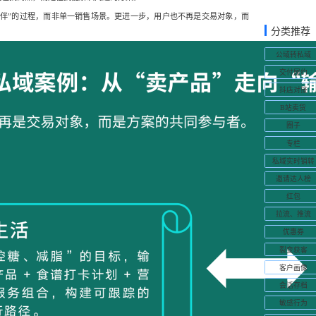
陪伴”的过程，而非单一销售场景。更进一步，用户也不再是交易对象，而
分类推荐
公域转私域
交付履约
抖店对接
B站卖货
圈子
专栏
私域实时销转
邀请达人榜
红包
拉流、推流
优惠券
裂变获客
客户画像
会话存档
敏感行为