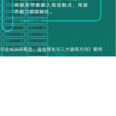
红包裂变
任务裂变
社群管理
自动发送欢迎语
群发任务
朋友圈SOP
SCRM
CRM系统
统计渠道效果
流失提醒
门店管理
社群接龙
私域电商
小程序商城
多开店模式
海外营销
多币种支持