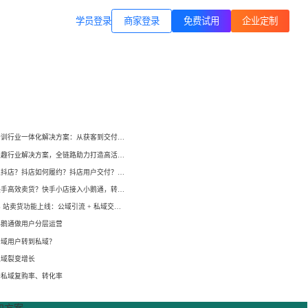
商家登录
载专区
公司简介
学员登录
职业技能培训
方案
打通B站等公域，获客、转化、交付
交付履约
一站式解决方案
培育/
企业公转私、培训履约、私域销
小鹅通培训行业一体化解决方案：从获客到交付，帮你打通增长全链路！
转、一站式解决方案
心理疗愈
小鹅通兴趣行业解决方案，全链路助力打造高活跃用户生态！
等一
连锁心理机构的私域获客、标准化
如何开通抖店？抖店如何履约？抖店用户交付？抖店如何变现？
交付与用户留存、多门店管理工具
域打
如何在快手高效卖货？快手小店接入小鹅通，转化率直线up！
小鹅通 B 站卖货功能上线：公域引流 + 私域交付闭环，助力商家高效变现！
运动健身
小
小
小鹅通做用户分层运营
动私
打通线上预约-到店履约核心闭环
公域用户转到私域？
了
了
私域裂变增长
快消零售
升私域复购率、转化率
企微SCRM
企等
私域营销+零售门店，助力私域流量
解决
企业微信私域流量运营、用户管理
高效变现