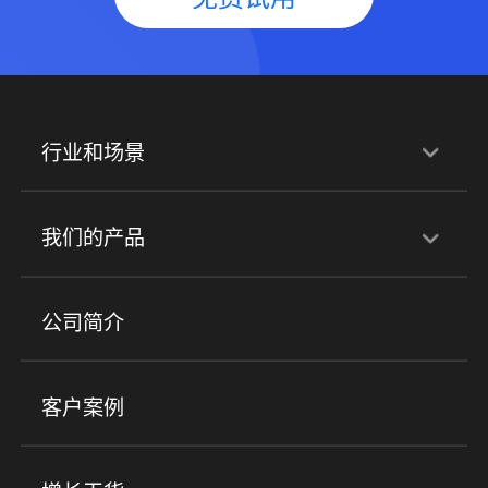
行业和场景
行业解决方案
我们的产品
培训机构
职业技能培训
兴趣培训
产品
公司简介
金融行业
政企行业
企业服务
小程序商城
ERP
企微SCRM
美业培训
快消零售
社区团购
客户案例
社群圈子
企学院
海外版eLink
私域电商
餐饮行业
服装行业
心理机构