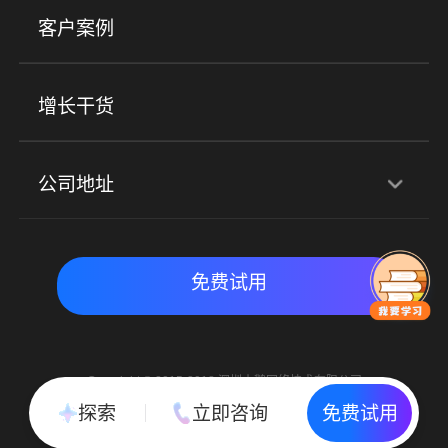
美业培训
快消零售
社区团购
客户案例
社群圈子
企学院
海外版eLink
私域电商
餐饮行业
服装行业
心理机构
增长干货
场景
公司地址
全域获客
私域运营
交付履约
深圳总部：深圳市南山区粤海街道科兴科学园D3栋7楼
实时私域带货
数字化运营
免费试用
北京地址：北京市朝阳区朝外大街乙6号23层
Copyright © 2015-2018 深圳小鹅网络技术有限公司
All Rights Reserved. 粤ICP备15020529号
探索
立即咨询
免费试用
粤公网安备 44030502002037号