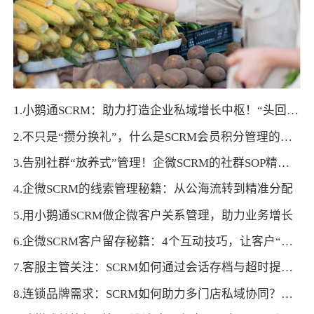
1.小鹅通SCRM：助力打造企业私域增长中枢！“头回客”高效转化“回头客”~
2.不只是“攒分换礼”，什么是SCRM会员积分管理的深层价值？
3.告别社群“放养式”管理！企微SCRM的社群SOP精细化运营指南
4.企微SCRM的线索管理秘籍：从公海流转到精准分配
5.用小鹅通SCRM做企微客户关系管理，助力业务增长
6.企微SCRM客户留存秘籍：4个互动技巧，让客户“不删你”
7.客服主管关注：SCRM如何通过会话存档与超时提醒，提升客户服务质量？
8.连锁品牌需求：SCRM如何助力多门店私域协同？数据打通与运营同步方案