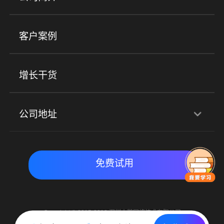
小程序商城
ERP
企微SCRM
美业培训
快消零售
社区团购
客户案例
社群圈子
企学院
海外版eLink
私域电商
餐饮行业
服装行业
心理机构
增长干货
场景
公司地址
全域获客
私域运营
交付履约
深圳总部：深圳市南山区粤海街道科兴科学园D3栋7楼
实时私域带货
数字化运营
免费试用
北京地址：北京市朝阳区朝外大街乙6号23层
Copyright © 2015-2018 深圳小鹅网络技术有限公司
All Rights Reserved. 粤ICP备15020529号