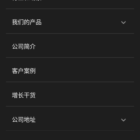
行业解决方案
我们的产品
培训机构
职业技能培训
兴趣培训
产品
公司简介
金融行业
政企行业
企业服务
小程序商城
ERP
企微SCRM
美业培训
快消零售
社区团购
客户案例
社群圈子
企学院
海外版eLink
私域电商
餐饮行业
服装行业
心理机构
增长干货
场景
公司地址
全域获客
私域运营
交付履约