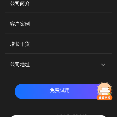
产品
公司简介
金融行业
政企行业
企业服务
小程序商城
ERP
企微SCRM
美业培训
快消零售
社区团购
客户案例
社群圈子
企学院
海外版eLink
私域电商
餐饮行业
服装行业
心理机构
增长干货
场景
公司地址
全域获客
私域运营
交付履约
深圳总部：深圳市南山区粤海街道科兴科学园D3栋7楼
实时私域带货
数字化运营
免费试用
北京地址：北京市朝阳区朝外大街乙6号23层
Copyright © 2015-2018 深圳小鹅网络技术有限公司