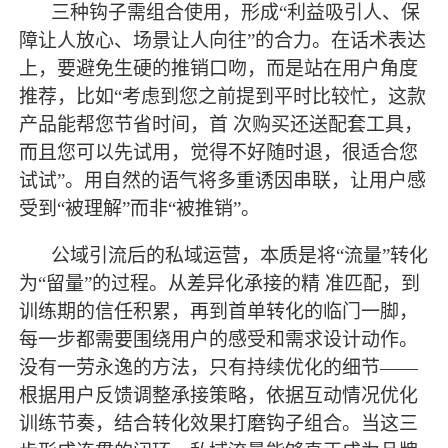
三种钩子需组合使用，形成
“利益吸引人、保
障让人放心、场景让人向往”的合力。在话术表达
上，要避免生硬的推销口吻，而是站在用户角度
推荐，比如“考虑到您之前提到平时比较忙，这款
产品能帮您节省时间，首 次购买还送配套工具，
而且您可以先试用，觉得不好随时退，很适合您
试试”。用自然的语气将多重诱因串联，让用户感
受到“被理解”而非“被推销”。
公域引流后的私域运营，本质是将
“流量”转化
为“留量”的过程。从差异化承接的精 准匹配，到
训练
期的信任积累，再到首单转化的临门一脚，
每一步都需要围绕用户的感受和需求设计动作。
没有一劳永逸的方法，只有持续优化的细节
——
根据用户反馈调整承接策略，依据互动情况优化
训练
节奏，结合转化效果打磨钩子组合。当这三