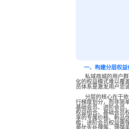
一、构建分层权益
私域商城的用户群
化的权益模式难以覆
员体系是激发用户忠
分层的核心在于依
行梯度划分，而非简
基础会员、进阶会员
权益组合。基础会员
享的专属价格、新品
槛；进阶会员权益需
单优先处理等，增强