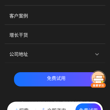
小程序商城
ERP
企微SCRM
美业培训
快消零售
社区团购
客户案例
社群圈子
企学院
海外版eLink
私域电商
餐饮行业
服装行业
心理机构
增长干货
场景
公司地址
全域获客
私域运营
交付履约
深圳总部：深圳市南山区粤海街道科兴科学园D3栋7楼
实时私域带货
数字化运营
免费试用
北京地址：北京市朝阳区朝外大街乙6号23层
Copyright © 2015-2018 深圳小鹅网络技术有限公司
All Rights Reserved. 粤ICP备15020529号