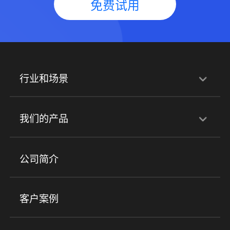
免费试用
行业和场景
行业解决方案
我们的产品
培训机构
职业技能培训
兴趣培训
产品
公司简介
金融行业
政企行业
企业服务
小程序商城
ERP
企微SCRM
美业培训
快消零售
社区团购
客户案例
社群圈子
企学院
海外版eLink
私域电商
餐饮行业
服装行业