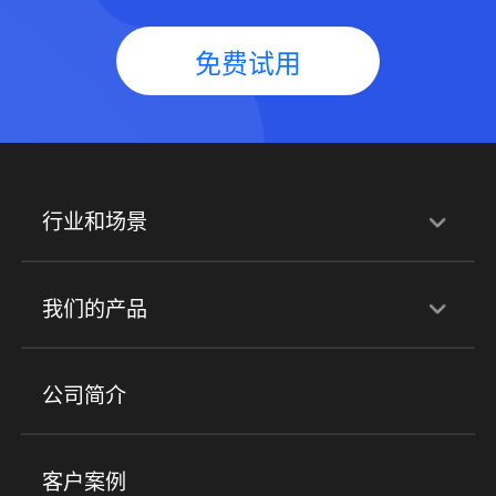
免费试用
行业和场景
行业解决方案
我们的产品
培训机构
职业技能培训
兴趣培训
产品
公司简介
金融行业
政企行业
企业服务
小程序商城
ERP
企微SCRM
美业培训
快消零售
社区团购
客户案例
社群圈子
企学院
海外版eLink