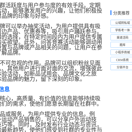
群活跃度与用户参与度的有效手段。定期
活动，能够激发用户的兴趣，让他们积极投
分类推荐
对品牌的印象与好感。
公域转私域
牌可以举办抽奖活动，为用户提供具有吸
周边产品、优惠券等，吸引用户踊跃参与。
学练考一体
错的选择，在特定时间段内为用户提供专属
渠道活码
购买欲望。此外，问答竞赛活动能够调动用
题库
设置与品牌或产品相关的问题，让用户在参
了解品牌。
小程序商城
CRM系统
不可忽视的作用。品牌可以组织粉丝见面
队、其他用户进行面对面的交流，增强彼此
分销平台
体验活动，如新品试用会、品牌文化之旅
体验品牌的魅力，留下深刻的印象。
信息
核心，高质量、有价值的信息能够持续吸
他们的需求，使他们愿意长期留在社群中。
品或服务，为用户提供专业的信息。例
外运动产品销售的，可以分享户外运动技
技巧等。同时，及时发布行业动态与资讯，
的
最
新趋势，使他们感受到社群的专业性与