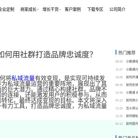
解决方案
企业定制
商家成长
增长干货
客户案例
下
行业报告
老鲍对话标杆客户
经行业
培训机构
行业资讯
增长干货
、AI+——12000+金融
培训机构私域销转一站式解决
客
私域运营
热门推荐
如何用社群打造品牌忠诚度？
同选择
号抖音快手工具，流量沉
私域增长利器，助力私域获客/
帮助中心
09-29
转化
训
考培机构
11-27
、用户留存、复购裂变全
考公考研、专升本、出国留学
域带货
数字化运营
何将
私域流量
有效变现，是实现可持续发
10-28
站式解决方案
作为私域流量运营的重要阵地，展现出了其
/私域带货/实时互动工具
经营全链路数据洞察，公域私
09-30
面的巨大潜力。通过精心构建社群，品牌不
通
12-18
间的连接，还能激发用户的积极参与，从而
蒙
美业连锁
的转化，
最
终达成变现的目标。本文将深入
01-12
如何用
-营期-家校链路闭环，实现
9 年深耕，为美业定义实时互
一有力工具，打造品牌忠诚度，为私域流量
12-26
怎么将
域新标准
12-26
如何做
务
政企行业
01-12
如何提
商城
ERP
私域营销解决方案，提供
为政府机构、事业单位、央国
场景私域开店解决方案
针对私域运营的一站式供应链
工具
提供数字化解决方案