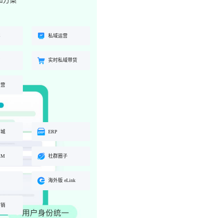
和方案
工具
餐饮行业
海外版 eLink
长解
加盟培育、连锁门店管理、企业商
试全
适配出海场景的全新产品，实现海
客
私域运营
学院一站式解决方案
外经营闭环
约
实时私域带货
化交
运营
商城
ERP
RM
社群圈子
海外版 eLink
营销