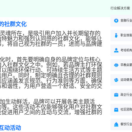
行业解决方案
金融行
的社群文化
灵魂所在，是吸引用户加入并长期留存的
职业技
独特魅力和强烈认同感的社群文化，能够让
感，将自己视为社群的一员，进而与品牌建
。
考培机
化时，首先要明确自身的品牌定位与核心
融入社群文化之中。例如，若品牌主打环保
早教启
可以围绕环保行动、可持续生活方式等主题
的用户。同时，制定明确且合理的社群规则
则应涵盖发言规范、行为准则等方面，确保
运动健
与和谐性，为用户营造一个舒适、安全的交
政企行
加生动鲜活，品牌可以开展各类主题活
动等。这些活动不仅能够强化用户对社群文
社区团
能促进用户之间的互动与交流，增强社群的
餐饮行
互动活动