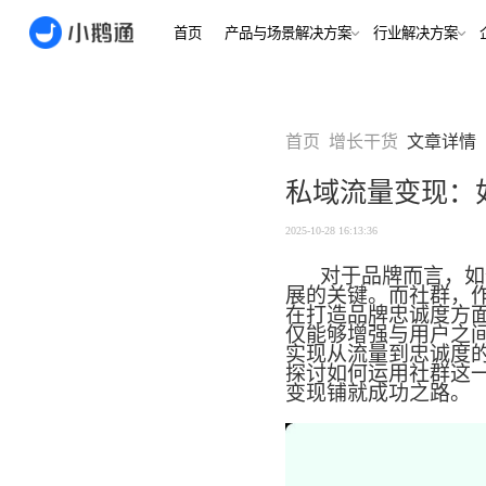
首页
产品与场景解决方案
行业
场景
用户指南
用户指南
首页
增长干货
文章详情
金融/财
合规、转化
全域获
私域流量变现：
客户的共
小鹅通简介
小鹅通简介
打通视频
淀私域
如何做公域转私
如何做公域转私
2025-10-28 16:13:36
兴趣培
域
域
内容交付
实时私
对于品牌而言，如
如何做裂变获客
如何做裂变获客
支持
展的关键。而社群，
私域销转
在打造品牌忠诚度方
如何提升私域复
如何提升私域复
仅能够增强与用户之
早教启
购率
购率
实现从流量到忠诚度
小鹅通如何做用
小鹅通如何做用
打通招生
产品
探讨如何运用社群这
户分层运营
户分层运营
长期增长
变现铺就成功之路。
如何用小鹅通做
如何用小鹅通做
企业培训
企业培训
企业服
小程序
小鹅通提供哪些
小鹅通提供哪些
企业服务
服务
服务
全行业全
稳定运营