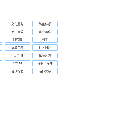
交付履约
防盗体系
用户运营
客户画像
训练营
圈子
私域电商
社区团购
门店管理
私域运营
SCRM
分销小程序
会话存档
海外营销