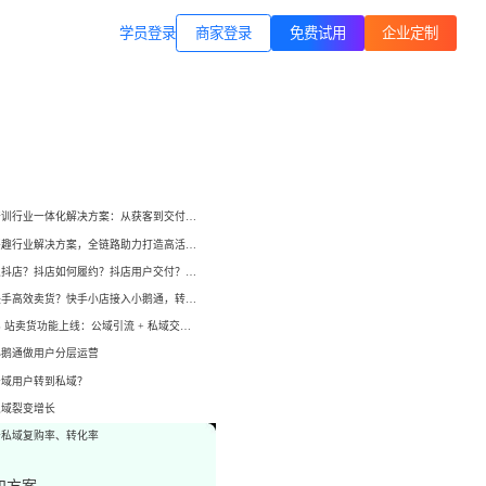
商家登录
载专区
公司简介
学员登录
职业技能培训
方案
打通B站等公域，获客、转化、交付
交付履约
一站式解决方案
培育/
企业公转私、培训履约、私域销
小鹅通培训行业一体化解决方案：从获客到交付，帮你打通增长全链路！
转、一站式解决方案
心理疗愈
小鹅通兴趣行业解决方案，全链路助力打造高活跃用户生态！
等一
连锁心理机构的私域获客、标准化
如何开通抖店？抖店如何履约？抖店用户交付？抖店如何变现？
交付与用户留存、多门店管理工具
域打
如何在快手高效卖货？快手小店接入小鹅通，转化率直线up！
小鹅通 B 站卖货功能上线：公域引流 + 私域交付闭环，助力商家高效变现！
运动健身
小
小
小鹅通做用户分层运营
动私
打通线上预约-到店履约核心闭环
公域用户转到私域？
了
了
私域裂变增长
快消零售
升私域复购率、转化率
企微SCRM
企等
私域营销+零售门店，助力私域流量
解决
企业微信私域流量运营、用户管理
高效变现