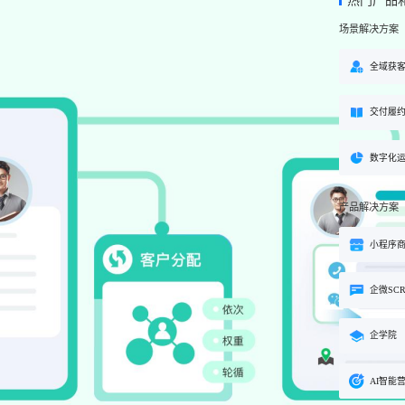
热门产品
方案
场景解决方案
购
私域电商
子
企学院
”新生态模式”，打破传统
私域电商系统，全链路私域增
粉丝，高品质社群运营
企业培训系统，员工培训、考
全域获
决方案
场景解决方案
交付履
业
心理机构
营销
私域互动运营一站式解决
心理咨询机构私域获客、标准
营销就用小鹅通
付与用户留存一站式解决方案
数字化
产品解决方案
小程序
企微SC
企学院
AI智能