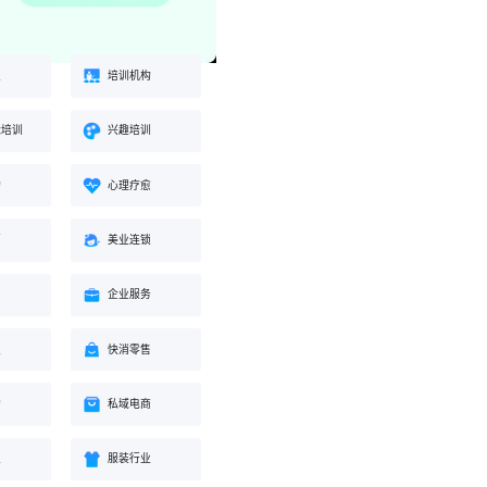
业
培训机构
能培训
兴趣培训
构
心理疗愈
蒙
美业连锁
身
企业服务
业
快消零售
购
私域电商
业
服装行业