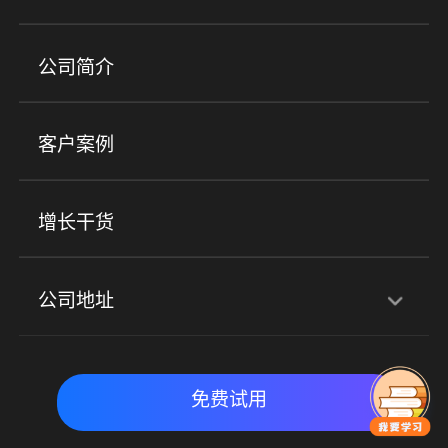
培训机构
职业技能培训
兴趣培训
产品
公司简介
金融行业
政企行业
企业服务
小程序商城
ERP
企微SCRM
美业培训
快消零售
社区团购
客户案例
社群圈子
企学院
海外版eLink
私域电商
餐饮行业
服装行业
心理机构
增长干货
场景
公司地址
全域获客
私域运营
交付履约
深圳总部：深圳市南山区粤海街道科兴科学园D3栋7楼
实时私域带货
数字化运营
免费试用
北京地址：北京市朝阳区朝外大街乙6号23层