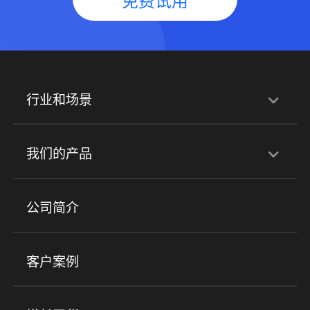
免费试用
行业和场景
行业解决方案
我们的产品
培训机构
职业技能培训
兴趣培训
产品
公司简介
金融行业
政企行业
企业服务
小程序商城
ERP
企微SCRM
美业培训
快消零售
社区团购
客户案例
社群圈子
企学院
海外版eLink
私域电商
餐饮行业
服装行业
心理机构