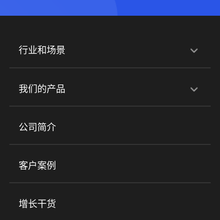
行业和场景
行业解决方案
我们的产品
培训机构
职业技能培训
兴趣培训
产品
公司简介
金融行业
政企行业
企业服务
小程序商城
ERP
企微SCRM
美业培训
快消零售
社区团购
客户案例
社群圈子
企学院
海外版eLink
私域电商
餐饮行业
服装行业
心理机构
增长干货