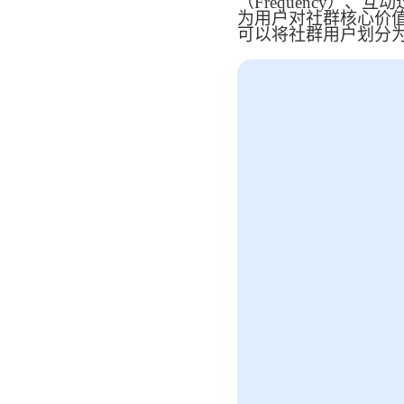
（Frequency）、
为用户对社群核心价
可以将社群用户划分
社区团
社群圈
社区团购
深度链接
经营难题
服装行
AI智能
服装行业
AI智能
方案