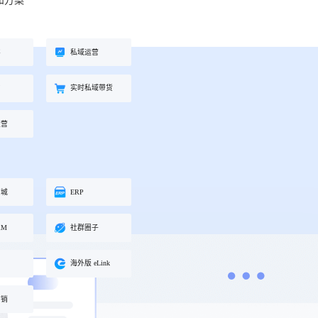
和方案
工具
餐饮行业
海外版 eLink
长解
加盟培育、连锁门店管理、企业商
试全
适配出海场景的全新产品，实现海
客
私域运营
学院一站式解决方案
外经营闭环
约
实时私域带货
化交
运营
商城
ERP
RM
社群圈子
海外版 eLink
营销