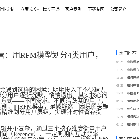
解决方案
企业定制
商家成长
增长干货
客户案例
下
行业报告
老鲍对话标杆客户
经行业
培训机构
行业资讯
增长干货
、AI+——12000+金融
培训机构私域销转一站式解决
客
私域运营
热门推荐
营：用RFM模型划分4类用户，
同选择
号抖音快手工具，流量沉
私域增长利器，助力私域获客/
帮助中心
09-29
转化
训
考培机构
11-27
、用户留存、复购裂变全
考公考研、专升本、出国留学
域带货
数字化运营
10-28
站式解决方案
/私域带货/实时互动工具
经营全链路数据洞察，公域私
09-30
会遇到这样的困境：明明投入了不少精力
通
12-18
部分用户逐渐沉默，悄悄退出。其实核心问
蒙
美业连锁
营方式——不同需求、不同活跃度的用户，
01-12
如何用
-营期-家校链路闭环，实现
9 年深耕，为美业定义实时互
别。而RFM模型，是破解这一困境的关键
12-26
怎么将
域新标准
者精准划分用户层级，实现针对性留存提
12-26
如何做
务
政企行业
01-12
如何提
商城
ERP
逻辑并不复杂，通过三个核心维度衡量用户
私域营销解决方案，提供
为政府机构、事业单位、央国
时间（
Recency）、一定周期内互动频率
场景私域开店解决方案
针对私域运营的一站式供应链
工具
提供数字化解决方案