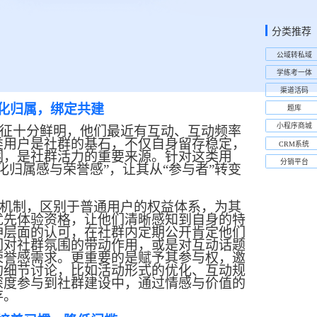
分类推荐
公域转私域
学练考一体
渠道活码
化归属，绑定共建
题库
小程序商城
征十分鲜明，他们
最
近有互动、互动频率
类用户是社群的基石，不仅自身留存稳定，
CRM系统
围，是社群活力的重要来源。针对这类用
分销平台
强化归属感与荣誉感”，让其从“参与者”转变
机制，区别于普通用户的权益体系，为其
优先体验资格，让他们清晰感知到自身的特
神层面的认可，在社群内定期公开肯定他们
们对社群氛围的带动作用，或是对互动话题
荣誉感需求。更重要的是赋予其参与权，邀
的细节讨论，比如活动形式的优化、互动规
深度参与到社群建设中，通过情感与价值的
存。