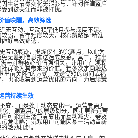
是因生活节奏变化无暇参与，针对性调整后
感受到被关注而非被打扰。
价值唤醒，高效筛选
近无互动、互动频率低且参与深度不足。
知较弱，留存难度较大，核心策略是
“精准
时做好高效筛选。
史互动痕迹，提炼仅有的兴趣点，以此为
避免无差别信息推送造成反感。其二，推出
利需与社群核心价值强相关，让用户在领取
知社群能为其带来的价值。若多次定向触达
退出前关怀”的方式，发送简短的询问或福
存，也能收集到运营优化的方向，为后续策
运营持续生效
不变，而是处于动态变化中。运营者需要
的变化，调整用户的层级划分，同步更新运营
用户可能因生活节奏变化而互动减少，需及
的运营策略；沉默用户可能因某一活动重新
应的激励机制。