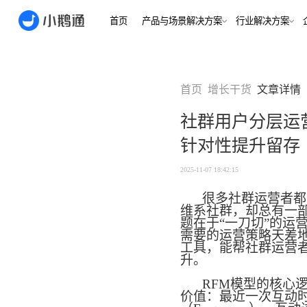
首页
产品与场景解决方案
行业
场景
用户指南
用户指南
首页
增长干货
文章详情
金融/财
合规、转化
全域获
社群用户分层运
客户的共
小鹅通简介
小鹅通简介
打通视频
针对性提升留存
淀私域
如何做公域转私
如何做公域转私
兴趣培
域
域
内容交付
实时私
2025-11-07 18:42:15
如何做裂变获客
如何做裂变获客
支持
私域销转
很多社群运营者都
如何提升私域复
如何提升私域复
维系社群，却总有一
早教启
购率
购率
题在于
“一刀切”的运
小鹅通如何做用
小鹅通如何做用
打通招生
产品
需要的运营策略天差地
户分层运营
户分层运营
长期增长
工具，能帮社群运营
如何用小鹅通做
如何用小鹅通做
升。
企业培训
企业培训
企业服
小程序
小鹅通提供哪些
小鹅通提供哪些
RFM模型的核心
企业服务
价值：
最
近一次互动
服务
服务
全行业全
稳定运营