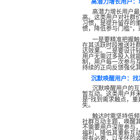
高潜力增长用户：
高潜力增长用户
最
高。这类用户对社群
习惯，是提升留存的
惯，降低参与门槛”
一是要精准把握触
在其活跃时段推送社
达效果。二是要设计
用户无需过多投入就
制，用户每一次参与
持续的正向反馈强化
沉默唤醒用户：找
沉默唤醒用户的互
暂互动。这类用户并
是
“找到需求触点，重
失。
触达时需坚持低频
社群互动主题，唤醒
不需要用户深度参与
福利，降低其重新互
很有必要，以关怀的