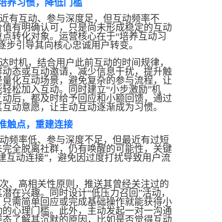
培养习惯，降低门槛
近有互动、参与深度足，但互动频率不
价值有明确认可，只是尚未形成稳定的互动
重点转化对象。运营核心在于
“培养互动习
，逐步引导其向核心忠诚用户转变。
达时机，结合用户此前互动的时间规律，
群动态或互动邀请，减少信息干扰，提升触
轻量化互动场景，避免复杂的参与流程，让
能轻松加入互动。同时建立
“小步激励”机
互动后，都及时给予回应和小额回馈，通过
其互动意愿，让主动互动逐渐成为习惯。
准触点，重建连接
动频率低、参与深度不足，但
最
近有过短
未完全脱离社群，仍有唤醒的可能性，关键
建互动连接”，避免因过度打扰导致用户流
次、高相关性原则，推送其曾经关注过的
其潜在兴趣。同时设计
“低压力召回”活动，
，只需简单回应或完成基础操作就能获得小
动的心理门槛。此外，主动发起一对一沟通
姿态了解其沉默的原因，比如是否觉得互动