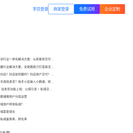
商家登录
载专区
公司简介
学员登录
职业技能培训
方案
打通B站等公域，获客、转化、交付
交付履约
一站式解决方案
培育/
企业公转私、培训履约、私域销
小鹅通培训行业一体化解决方案：从获客到交付，帮你打通增长全链路！
转、一站式解决方案
心理疗愈
小鹅通兴趣行业解决方案，全链路助力打造高活跃用户生态！
等一
连锁心理机构的私域获客、标准化
如何开通抖店？抖店如何履约？抖店用户交付？抖店如何变现？
交付与用户留存、多门店管理工具
域打
如何在快手高效卖货？快手小店接入小鹅通，转化率直线up！
小鹅通 B 站卖货功能上线：公域引流 + 私域交付闭环，助力商家高效变现！
运动健身
小
小
小鹅通做用户分层运营
动私
打通线上预约-到店履约核心闭环
公域用户转到私域？
了
了
私域裂变增长
快消零售
升私域复购率、转化率
企微SCRM
企等
私域营销+零售门店，助力私域流量
解决
企业微信私域流量运营、用户管理
高效变现