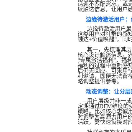
话题不匹配需求，或
续触达信息，让用户
边缘待激活用户：
边缘待激活用户
最
这类用户对社群的感
触达+价值唤醒”，同
其一，先梳理其历
核心设计触达信息，
“专属激活福利”，福
福利的过程中重新感
后仍无回应，可采用“
利邀请，即便无法留
略调整提供参考。
动态调整：让分层
用户层级并非一成
定期通过
RFM维度
策略。比如核心忠诚
时调整为高潜力用户
活跃，需快速衔接对