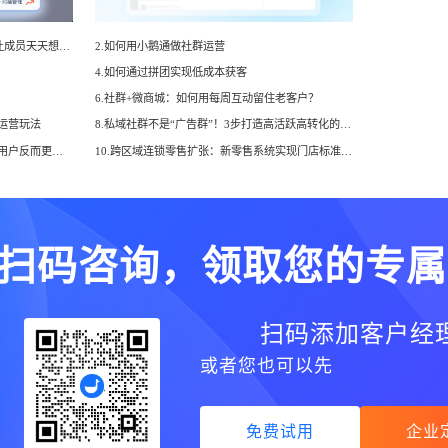
1.社群日常运营SOP：4个固定动作，让成员天天想打开群聊
2.如何用小鹅通做社群运营
4.如何通过拼团实现低成本获客
6.社群+微商城：如何用每周互动留住老客户？
的运营玩法
8.私域社群不是“广告群”！3步打造高活跃高转化的垂直社群
9.社群运营的真相：为什么"不活跃"的用户反而更值钱？
10.跨区域连锁零售扩张：新零售系统实现门店标准化运营与本地化适配的路径
扫码咨询，领取您的专属
扫码添加客户经
或者您也可以先
免费试用
企业