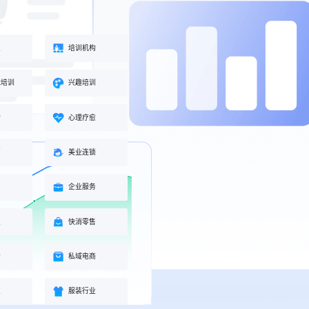
业
培训机构
能培训
兴趣培训
构
心理疗愈
蒙
美业连锁
身
企业服务
业
快消零售
购
私域电商
业
服装行业