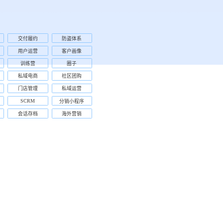
交付履约
防盗体系
用户运营
客户画像
训练营
圈子
私域电商
社区团购
门店管理
私域运营
SCRM
分销小程序
会话存档
海外营销