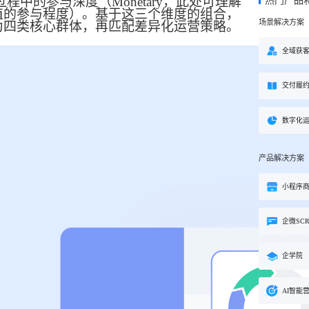
互动过程中的参与深度（Monetary，此处可理解
热门产品
方案
值的参与程度）。基于这三个维度的组合，
场景解决方案
为四类核心群体，再匹配差异化运营策略。
购
私域电商
子
企学院
”新生态模式”，打破传统
私域电商系统，全链路私域增
粉丝，高品质社群运营
企业培训系统，员工培训、考
全域获
决方案
场景解决方案
交付履
业
心理机构
营销
私域互动运营一站式解决
心理咨询机构私域获客、标准
营销就用小鹅通
付与用户留存一站式解决方案
数字化
产品解决方案
小程序
企微SC
企学院
AI智能