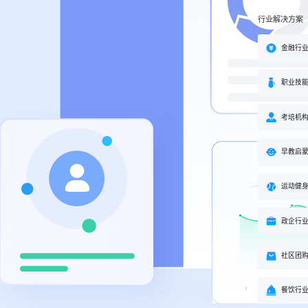
行业解决方案
金融行
职业技
考培机
早教启
运动健
政企行
社区团
餐饮行