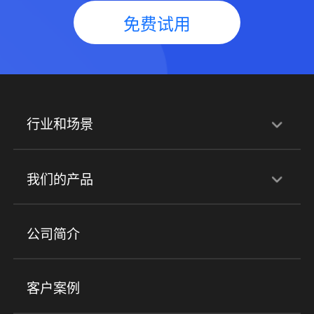
免费试用
行业和场景
行业解决方案
我们的产品
培训机构
职业技能培训
兴趣培训
产品
公司简介
金融行业
政企行业
企业服务
小程序商城
ERP
企微SCRM
美业培训
快消零售
社区团购
客户案例
社群圈子
企学院
海外版eLink
私域电商
餐饮行业
服装行业