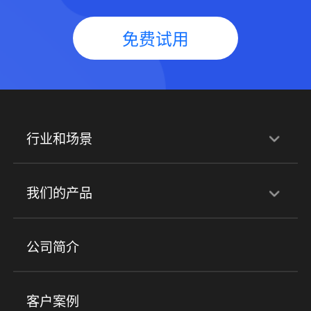
免费试用
行业和场景
行业解决方案
我们的产品
培训机构
职业技能培训
兴趣培训
产品
公司简介
金融行业
政企行业
企业服务
小程序商城
ERP
企微SCRM
美业培训
快消零售
社区团购
客户案例
社群圈子
企学院
海外版eLink