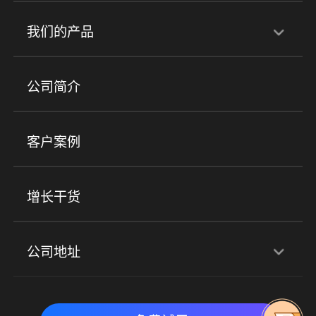
行业解决方案
我们的产品
培训机构
职业技能培训
兴趣培训
产品
公司简介
金融行业
政企行业
企业服务
小程序商城
ERP
企微SCRM
美业培训
快消零售
社区团购
客户案例
社群圈子
企学院
海外版eLink
私域电商
餐饮行业
服装行业
心理机构
增长干货
场景
公司地址
全域获客
私域运营
交付履约
深圳总部：深圳市南山区粤海街道科兴科学园D3栋7楼
实时私域带货
数字化运营