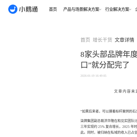
首页
产品与场景解决方案
行业
场景
用户指南
用户指南
首页
增长干货
文章详情
金融/财
合规、转化
全域获
8家头部品牌年
客户的共
小鹅通简介
小鹅通简介
打通视频
口”就分配完了
淀私域
如何做公域转私
如何做公域转私
兴趣培
域
域
内容交付
实时私
2026-01-19 16:49:05
如何做裂变获客
如何做裂变获客
支持
私域销转
如何提升私域复
如何提升私域复
文章内容来源于
早教启
购率
购率
小鹅通如何做用
小鹅通如何做用
打通招生
产品
户分层运营
户分层运营
长期增长
“如果后来者，可以摸着标杆案例的石
如何用小鹅通做
如何用小鹅通做
企业培训
企业培训
柒牌集团副总裁洪华隆在和见实团队
企业服
小程序
小鹅通提供哪些
小鹅通提供哪些
三年实现约 25% 复合增长，202
企业服务
服务
服务
全行业全
此。同时，被归纳在私域的收入已占全部
稳定运营