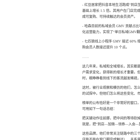
- 红豆居家把抖音本地生活跑成“到店生意
基础上增长 1.5 倍。其用户在门店
社区团
社群圈
成可复购、可持续触达的会员资产。
社区团购
深度链接
经营难题
- 哈森目前的私域会员 GMV 贡献占
化运营能力，实现了“单日私域GMV翻 
服装行
- 七匹狼线上小程序 GMV 接近 
AI智能
服装行业
购会员人数接近提升 10 个点。
AI智能
方案
……
这几年来，私域和全域增长，其实都
户需求变化，获得新的增长才重要。
时，眼睁睁看到线下的客流越发稀疏
这时，被行业观察和模仿的他们，怎
的试探中。但他们怎么将这些变化、
榜单的公布恰好是一个非常好的窗口
可用如下一句话总结：
把关键动作往前挪，把中间的等待砍
就是，把“到店—加微—领券—入会—
这些品牌，他们非常关注链路中的三个
店能不能在窗口期完成触达）、关系