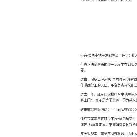
抖音/美团本地生活能解决一件事：把
但真正决定增长的那一步发生在到店之
要。
过去，很多品牌还把“生态协同”理解成
作明确分工的入口。平台负责带来到
过去一年，红豆居家把抖音本地生活
客上门”，而不是等闲逛客，因为越来
结果数据也很明确：一年到店核销8000万
但红豆居家真正盯的不是“核销结束”
闭环”的重新定义：不管消费者核销的是
原因很现实：如果不回到私域，这个