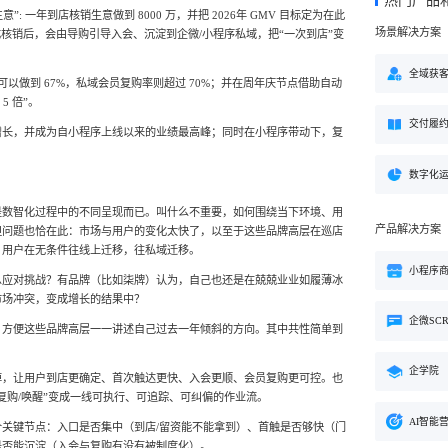
热门产品
方案
”: 一年到店核销生意做到 8000 万，并把 2026年 GMV 目标定为在此
场景解决方案
完成核销后，会由导购引导入会、沉淀到企微/小程序私域，把“一次到店”变
购
私域电商
子
企学院
”新生态模式”，打破传统
私域电商系统，全链路私域增
粉丝，高品质社群运营
企业培训系统，员工培训、考
全域获
决方案
比可以做到 67%，私域会员复购率则超过 70%；并在周年庆节点借助自动
场景解决方案
5 倍”。
交付履
业
心理机构
60% 增长，并成为自小程序上线以来的业绩最高峰；同时在小程序带动下，复
营销
私域互动运营一站式解决
心理咨询机构私域获客、标准
营销就用小鹅通
付与用户留存一站式解决方案
数字化
是数智化过程中的不同呈现而已。叫什么不重要，如何围绕当下环境、用
产品解决方案
但问题也恰在此：市场与用户的变化太快了，以至于这些品牌高层在巡店
，用户在无条件往线上迁移，往私域迁移。
小程序
么应对挑战？有品牌（比如柒牌）认为，自己也还是在兢兢业业如履薄冰
市场冲突，变成增长的结果中？
企微SC
，方便这些品牌高层一一讲述自己过去一年倾斜的方向。其中共性简单到
企学院
掉，让用户到店更确定、首次触达更快、入会更顺、会员复购更可控。也
复购/唤醒”变成一线可执行、可追踪、可纠偏的作业流。
AI智能
关键节点：入口是否集中（到店/留资能不能拿到）、首触是否够快（门
是否能沉淀（入会与复购有没有被制度化）。