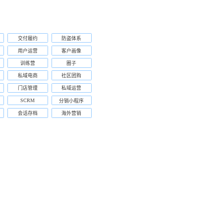
交付履约
防盗体系
用户运营
客户画像
训练营
圈子
私域电商
社区团购
门店管理
私域运营
SCRM
分销小程序
会话存档
海外营销