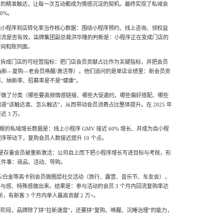
”的精准触达，让每一次互动都成为情感沉淀的契机。最终实现了私域会
0%。
把小程序到店转化率当作核心数据：围绕小程序预约、线上咨询、领权益
引流是否有效。柒牌集团副总裁洪华隆的判断是：小程序正在变成门店的
时间和陈列面。
，拆成门店的可经营指标：把门店会员贡献占比作为关键指标，并把会员
—纳新—复购—老会员唤醒/激活等）。他们追问的是单店业绩里：新会员贡
、纳新率、招募率是不是“健康”。
好做了分类（哪些要高频情感链接、哪些大促邀约、哪些偏好搭配、哪些
“该触达谁、怎么触达”，从而带动会员消费占比整体提升。在 2025 年
 3 万。
亮眼的私域增长数据是：线上小程序 GMV 接近 60% 增长、并成为自小程
序带动下，复购会员人数接近提升 10 个点。
，更是存量会员被重新激活：公司自上而下把小程序增长写进目标与考核，形
三件事：商品、活动、导购。
/白金等高卡别会员做圈层社交活动（旅行、露营、音乐节、车友会），
参与感、特殊感做出来。结果是：参与活动的会员 3 个月内回流复购率达
，有新客 3 个月内单人最高贡献 2 万+。
一阶段，品牌除了拼“拉新速度”，还要拼“复购、唤醒、沉睡治理”的能力，