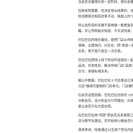
当会员总量增长到一定阶段，增长会
拉新依然重要，但决定增长结果的，
但消费频次和回流率不动，账面上的“
所以这阶段的关键不是再做一套更复
醒。并让导购每天知道：今天该找谁
巴拉巴拉的增长路径，是把门店从传统
滑梯、主题快闪、IP互动，把“来逛
关系，而不是只发生一次交易。
巴拉巴拉把线上线下的动作连接在一起
品池、共享库存，解决传统门店“品类
交付，承接私域关系。
据公开数据，巴拉巴拉 8 代形象店已
沉淀”做成可复制的门店单元。门店模
在会员运营层面，巴拉巴拉也依托 C
对新会员，设计权益与引导路径；对
是让会员只在大促出现。
在巴拉巴拉用“场景”把会员关系做厚之
淀与数字化建设，并开始用AI做会员
具体来讲，哈森通过AI生成个性化内