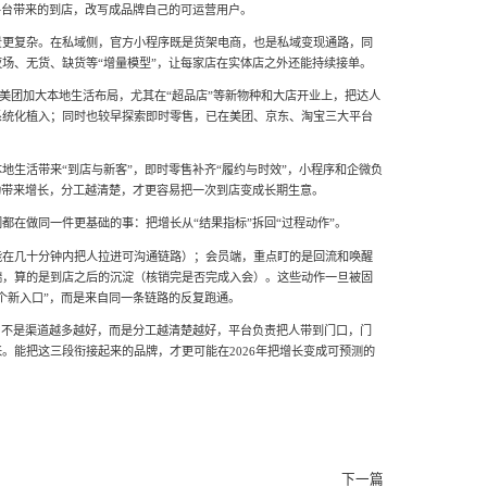
平台带来的到店，改写成品牌自己的可运营用户。
场景更复杂。在私域侧，官方小程序既是货架电商，也是私域变现通路，同
场、无货、缺货等“增量模型”，让每家店在实体店之外还能持续接单。
在抖音、美团加大本地生活布局，尤其在“超品店”等新物种和大店开业上，把达人
系统化植入；同时也较早探索即时零售，已在美团、京东、淘宝三大平台
。
地生活带来“到店与新客”，即时零售补齐“履约与时效”，小程序和企微负
动带来增长，分工越清楚，才更容易把一次到店变成长期生意。
都在做同一件更基础的事：把增长从“结果指标”拆回“过程动作”。
能在几十分钟内把人拉进可沟通链路）；会员端，重点盯的是回流和唤醒
端，算的是到店之后的沉淀（核销完是否完成入会）。这些动作一旦被固
个新入口”，而是来自同一条链路的反复跑通。
：不是渠道越多越好，而是分工越清楚越好，平台负责把人带到门口，门
。能把这三段衔接起来的品牌，才更可能在2026年把增长变成可预测的
下一篇