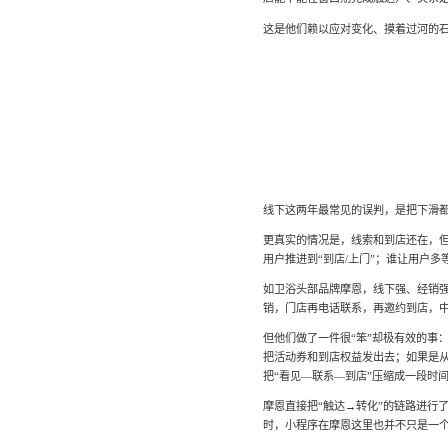
这是他们赖以应对变化、摸着过河的石头
线下这两年最常见的误判，是把下滑都
更真实的情况是，线索和到店还在，
用户推进到“到店/上门”；谁让用户
如卫浴头部品牌摩恩，线下强、经销
销，门店再电话联系，再邀约到店，中
但他们做了一件很“笨”却极有效的事
把活动券和到店权益发出去；如果是从
把“看见—联系—到店”压缩成一段时
摩恩直接把“触达→转化”的链路进行了
时，小程序在摩恩这里也并不只是一个