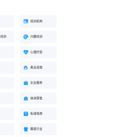
业
培训机构
能培训
兴趣培训
构
心理疗愈
蒙
美业连锁
身
企业服务
业
快消零售
购
私域电商
业
服装行业