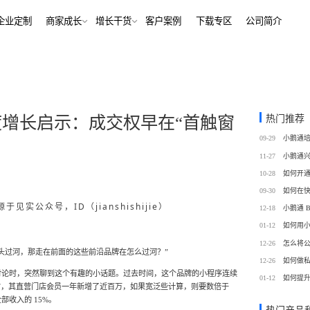
解决方案
企业定制
商家成长
增长干货
客户案例
下
行业报告
老鲍对话标杆客户
经行业
培训机构
行业资讯
增长干货
、AI+——12000+金融
培训机构私域销转一站式解决
客
私域运营
热门推荐
度增长启示：成交权早在“首触窗
同选择
号抖音快手工具，流量沉
私域增长利器，助力私域获客/
帮助中心
09-29
转化
训
考培机构
11-27
、用户留存、复购裂变全
考公考研、专升本、出国留学
域带货
数字化运营
10-28
站式解决方案
/私域带货/实时互动工具
经营全链路数据洞察，公域私
09-30
通
见实公众号，ID（jianshishijie）
12-18
蒙
美业连锁
01-12
如何用
-营期-家校链路闭环，实现
9 年深耕，为美业定义实时互
12-26
怎么将
域新标准
头过河，那走在前面的这些前沿品牌在怎么过河？”
12-26
如何做
讨论时，突然聊到这个有趣的小话题。过去时间，这个品牌的小程序连续
务
政企行业
01-12
如何提
商城
ERP
5 年时，其直营门店会员一年新增了近百万，如果宽泛些计算，则要数倍于
私域营销解决方案，提供
为政府机构、事业单位、央国
场景私域开店解决方案
针对私域运营的一站式供应链
收入的 15%。
工具
提供数字化解决方案