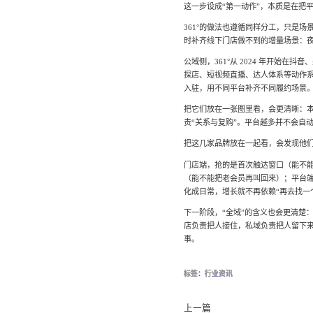
这一步设成“第一动作”，本质是在把
361°的做法也遵循同样分工，只是
时补齐线下门店做不到的增量场景：夜
公域侧，361°从 2024 年开始
探店、短视频直播、达人体系等动作
入驻，用不同平台补齐不同履约场景
把它们放在一张图里看，会更清晰：本
责“关系与复购”。平台越多并不会自
把这几家品牌放在一起看，会发现他们
门店端，抢的是首次触达窗口（能不
（能不能把老会员再叫回来）；平台
化成日常，增长就不再依赖“再去找一
下一阶段，“全域”的含义也会更清楚
店负责把人接住，私域负责把人留下来
事。
标签：
行业资讯
上一篇