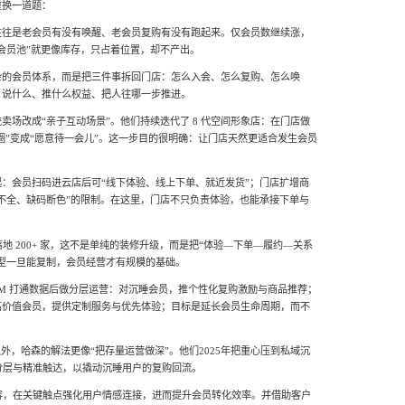
重换一道题：
往往是老会员有没有唤醒、老会员复购有没有跑起来。仅会员数继续涨，
会员池”就更像库存，只占着位置，却不产出。
杂的会员体系，而是把三件事拆回门店：怎么入会、怎么复购、怎么唤
、说什么、推什么权益、把人往哪一步推进。
卖场改成“亲子互动场景”。他们持续迭代了 8 代空间形象店：在门店做
一圈”变成“愿意待一会儿”。这一步目的很明确：让门店天然更适合发生会员
：会员扫码进云店后可“线下体验、线上下单、就近发货”；门店扩增商
不全、缺码断色”的限制。在这里，门店不只负责体验，也能承接下单与
落地 200+ 家，这不是单纯的装修升级，而是把“体验—下单—履约—关系
型一旦能复制，会员经营才有规模的基础。
RM 打通数据后做分层运营：对沉睡会员，推个性化复购激励与商品推荐；
高价值会员，提供定制服务与优先体验；目标是延长会员生命周期，而不
外，哈森的解法更像“把存量运营做深”。他们2025年把重心压到私域沉
分层与精准触达，以撬动沉睡用户的复购回流。
容，在关键触点强化用户情感连接，进而提升会员转化效率。并借助客户