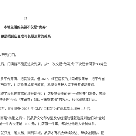
03
本地生活的关键不仅是“卖券”
更是把到店变成可长期运营的关系
人带到门口。
后，门店能不能把这次到店，从“一次交易”改写成“下次还会回来”非常重
多平台开店、把货铺满。但 361°、红豆居家的共同点很简单：把平台当
店与新客，门店负责承接与转化，私域负责把人留下来并驱动复购。
跑成了极具画面感的增长动作：门店反馈最多的是“十点钟开门准备，等顾
越多是“带着「核销券」到店里来挑衣服”的客人，转化率精准且高。
，他们还把 2026 年 GMV 目标定为在此基础上增长 1.5 倍。
，而是“核销之后”。其品牌文化部总监及总经理助理张浩提到他们对“全域
一件内衣还是 1000 元，门店第一件事，都要让他进入会员体系。
人就只是一笔交易；回到私域，品牌才有机会继续触达、继续做复购。把