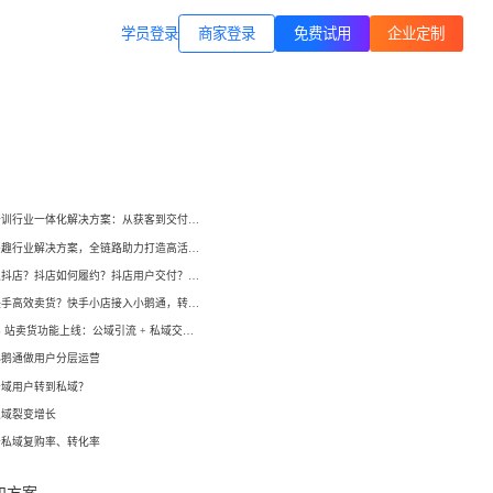
商家登录
载专区
公司简介
学员登录
职业技能培训
方案
打通B站等公域，获客、转化、交付
交付履约
一站式解决方案
培育/
企业公转私、培训履约、私域销
小鹅通培训行业一体化解决方案：从获客到交付，帮你打通增长全链路！
转、一站式解决方案
心理疗愈
小鹅通兴趣行业解决方案，全链路助力打造高活跃用户生态！
等一
连锁心理机构的私域获客、标准化
如何开通抖店？抖店如何履约？抖店用户交付？抖店如何变现？
交付与用户留存、多门店管理工具
域打
如何在快手高效卖货？快手小店接入小鹅通，转化率直线up！
小鹅通 B 站卖货功能上线：公域引流 + 私域交付闭环，助力商家高效变现！
运动健身
小
小
小鹅通做用户分层运营
动私
打通线上预约-到店履约核心闭环
公域用户转到私域？
了
了
私域裂变增长
快消零售
升私域复购率、转化率
企微SCRM
企等
私域营销+零售门店，助力私域流量
解决
企业微信私域流量运营、用户管理
高效变现