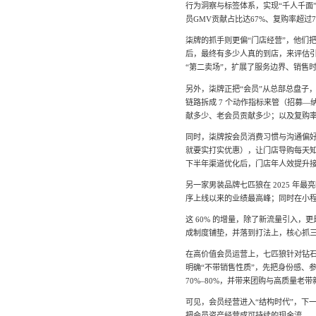
行为洞察与标签体系，实现“千人千面
员GMV贡献占比达67%、复购率超过7
柒牌的抓手则更偏“门店经营”，他们
后，最终有多少人真的到店，来评估
“第二卖场”，扩展了服务边界、销售
另外，柒牌正把“会员”从总部总盘子
链路拆成 7 个动作指标来管（招募
献多少、老会员贡献多少；以及复购率
同时，柒牌按会员消费习惯与沟通偏
就要实打实优惠），让门店导购每天知道
下半年渠道优化后，门店年人效提升接近
另一家男装品牌七匹狼在 2025 年最
序上线以来的业绩最高峰；同时在小程
这 60% 的增量，除了新流量引入
成制度铺垫，并落到打法上，核心抓
在高价值会员运营上，七匹狼针对钻石
明确“不带销售性质”，先把身份感、
70%–80%，并带来团购与高质量老带新
可见，会员经营进入“结构时代”，下
把会员资产经营成可持续的现金流。