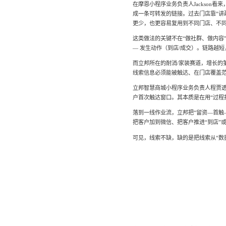
在摩恩小程序业务负责人Jackson
成一条可转发的链接。过去门店靠“讲
更少，也更容易复用到不同门店、不
这类做法的关键不在“做社群、做内容
— 发生动作（到店/成交）。链路越
而立邦所在的耐消/家装赛道，增长的
线索信息必须能被触达、在门店覆盖
立邦智慧商城小程序业务负责人程贾透
户首次触达窗口。其本质是在用“过程
落到一线作业流，立邦把“留资—首触
把客户加到微信、把客户推进“到店”
可见，线索不缺，缺的是把线索从“数据