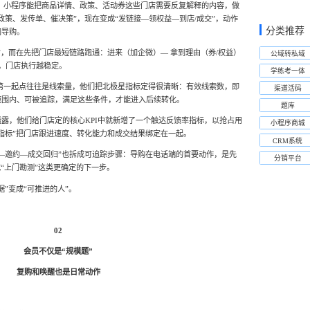
看来，小程序能把商品详情、政策、活动券这些门店需要反复解释的内容，做
政策、发传单、催决策”，现在变成“发链接—领权益—到店/成交”，动作
分类推荐
同导购。
”，而在先把门店最短链路跑通：进来（加企微）— 拿到理由（券/权益）
公域转私域
短，门店执行越稳定。
学练考一体
第一起点往往是线索量，他们把北极星指标定得很清晰：有效线索数，即
渠道活码
范围内、可被追踪，满足这些条件，才能进入后续转化。
题库
露，他们给门店定的核心KPI中就新增了一个触达反馈率指标，以抢占用
小程序商城
指标”把门店跟进速度、转化能力和成交结果绑定在一起。
CRM系统
—邀约—成交回归”也拆成可追踪步骤：导购在电话端的首要动作，是先
分销平台
或“上门勘测”这类更确定的下一步。
”变成“可推进的人”。
02
会员不仅是“规模题”
复购和唤醒也是日常动作