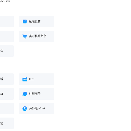
和方案
工具
餐饮行业
海外版 eLink
长解
加盟培育、连锁门店管理、企业商
试全
适配出海场景的全新产品，实现海
客
私域运营
学院一站式解决方案
外经营闭环
约
实时私域带货
化交
运营
商城
ERP
RM
社群圈子
海外版 eLink
营销