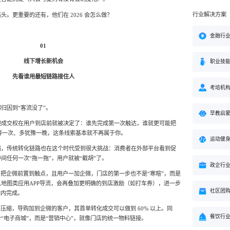
行业解决方案
。更重要的还有，他们在 2026 会怎么做？
金融行
01
线下增长新机会
职业技
先看谁用最短链路接住人
考培机
归因到“客流没了”。
早教启
但成交权在用户到店前就被决定了：谁先完成第一次触达，谁就更可能把
多等一次、多犹豫一晚，这条线索基本就不再属于你。
运动健
强，传统转化链路也在这个时代受到很大挑战：消费者在外部平台看到促
间任何一次“拖一拖”，用户就被“截胡”了。
政企行
：把企微前置到触点，且用户一加企微，门店的第一步也不是“寒暄”，而是
地图类应用APP导流，会再叠加更明确的到店激励（如打车券），进一步
社区团
间内完成。
压缩，导购加到企微的客户，其首单转化成交可以做到 60% 以上。同
餐饮行
“电子商城”，而是“营销中心”，就像门店的统一物料链接。