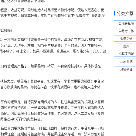
承诺，达人只需做新客背书即可。
场直播，收益可观，同时创始人将品牌话术做好标配，使达人更省心、更
分类推荐
达千万规模，退货率较低，实现了在视频号生态下“品牌深度+服务能力”
公域转私域
的营收吗？
学练考一体
渠道活码
。一次溯源直播往往能覆盖一整个月销量，单场几百万GMV都有可能。
灵芝产品，人均千元左右，相当于常规消费几个月的量。因为在视频号，
题库
经很不错了。相比之下，如果不做溯源，普通达人一场可能只有十几万，这
小程序商城
CRM系统
、口碑管理更严格了。如果品牌口碑好，平台会给扶持吗？具体体现在
分销平台
的扶持力度，明显高于其他平台。但这里有一个非常重要的前提：平台定
设官方旗舰店的品牌。即便在抖音、快手有旗舰店，也不被纳入这个体
，平台的逻辑是：能把货架电商做好的人，往往具备更强的长期主义意识
过两种方式扶持它们：一是成交层面给更多推流，二是在达人端激励达人
量激励。因此品牌可以持续做好三件事：老客复购、达人二次专场（复盘
号生态中“好品”的典型特征。
商品质量的要求极其苛刻。任何出现白牌、贴牌的行为，平台几乎一刀切
会扣保证金、延期结算甚至封店。并且风控主体穿透，同一法人即便开新