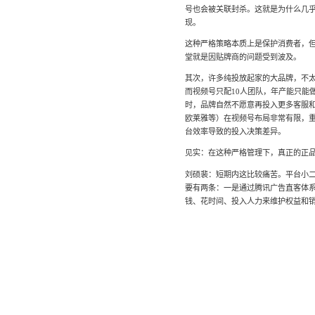
号也会被关联封杀。这就是为什么几乎
现。
这种严格策略本质上是保护消费者，
堂就是因贴牌商的问题受到波及。
其次，许多纯投放起家的大品牌，不太
而视频号只配10人团队，年产能只能
时，品牌自然不愿意再投入更多客服
欧莱雅等）在视频号布局非常有限，
台效率导致的投入决策差异。
见实：在这种严格管理下，真正的正
刘硕裴：短期内这比较痛苦。平台小
要有两条：一是通过腾讯广告直客体
钱、花时间、投入人力来维护权益和