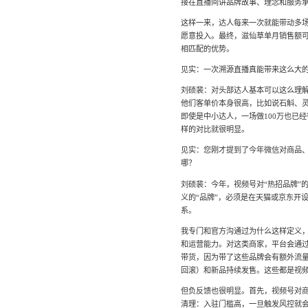
接在直播间讲品牌故事、理念和服务
这样一来，达人每来一次就能带动多
愿意投入。最终，滋仙草单月销售额可
相匹配的优势。
见实：一次溯源直播真能带来这么大
刘硕裴：对头部达人基本可以这么理解
他们客单价本身很高，比如说石斛、
即使是中小达人，一场做100万也已
样的对比就很明显。
见实：您刚才提到了今年微信对商品
哪？
刘硕裴：今年，视频号对“热招品牌”
义的“品牌”，必须是在天猫或京东开
系。
我专门和官方沟通过为什么这样定义
和运营能力。对这类商家，平台会通
带货，因为带了这些品牌会有额外流
回滚）和新品持续发售。这些都是视频
但负反馈也很明显。首先，视频号对
清理：入驻门槛高，一旦触发风控就