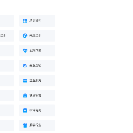
业
培训机构
能培训
兴趣培训
构
心理疗愈
蒙
美业连锁
身
企业服务
业
快消零售
购
私域电商
业
服装行业