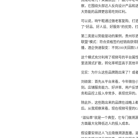
其成功有几个关键原因：产品为中老
察，它围绕头部达人反向设计产品和
大势能的品牌更容易吃到红利。
可以说，响午鞋通过做老客复购、打
了“好品、好人设、好服务”的优势，
第二类是以势能驱动的案例，贵州珍酒
联盟”模式：符合资格签约经销商获得
播，酒企快速裂变：不到200天回款5
这个模式充分利用了视频号的平台属
里涟漪式扩散，转化率明显高于其他
见实：为什么这些品牌跑出来了？或
刘硕裴：首先从平台来看，今年微信
刻。店铺服务能力、好评率、用户反
务和品控上投入非常多、表现优异的
除此外，这些跑出来的品牌在战略上
后。从我观察来看，现在视频号里的G
“滋仙草”就是一个典型，它专门做溯
方面最大化降低达人的投入成本。
假设要安排达人飞云南做溯源直播，