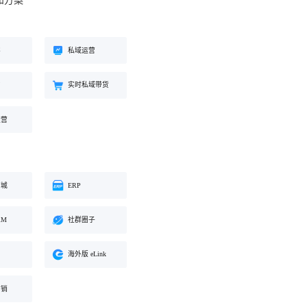
和方案
工具
餐饮行业
海外版 eLink
长解
加盟培育、连锁门店管理、企业商
试全
适配出海场景的全新产品，实现海
客
私域运营
学院一站式解决方案
外经营闭环
约
实时私域带货
化交
运营
商城
ERP
RM
社群圈子
海外版 eLink
营销