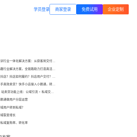
商家登录
载专区
公司简介
学员登录
职业技能培训
方案
打通B站等公域，获客、转化、交付
交付履约
一站式解决方案
培育/
企业公转私、培训履约、私域销
小鹅通培训行业一体化解决方案：从获客到交付，帮你打通增长全链路！
转、一站式解决方案
心理疗愈
小鹅通兴趣行业解决方案，全链路助力打造高活跃用户生态！
等一
连锁心理机构的私域获客、标准化
如何开通抖店？抖店如何履约？抖店用户交付？抖店如何变现？
交付与用户留存、多门店管理工具
域打
如何在快手高效卖货？快手小店接入小鹅通，转化率直线up！
小鹅通 B 站卖货功能上线：公域引流 + 私域交付闭环，助力商家高效变现！
运动健身
小
小
小鹅通做用户分层运营
动私
打通线上预约-到店履约核心闭环
公域用户转到私域？
了
了
私域裂变增长
快消零售
升私域复购率、转化率
企微SCRM
企等
私域营销+零售门店，助力私域流量
解决
企业微信私域流量运营、用户管理
高效变现