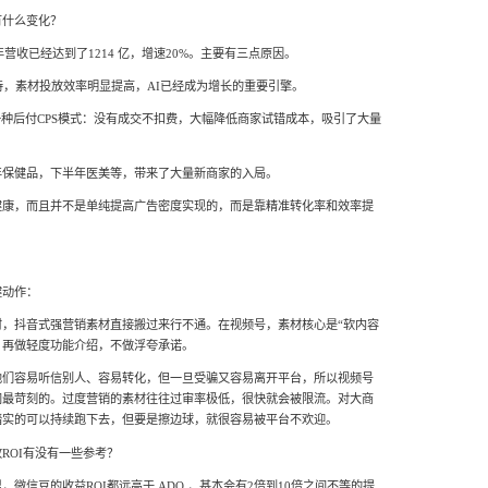
有什么变化？
营收已经达到了1214 亿，增速20%。主要有三点原因。
持，素材投放效率明显提高，AI已经成为增长的重要引擎。
一种后付CPS模式：没有成交不扣费，大幅降低商家试错成本，吸引了大量
年保健品，下半年医美等，带来了大量新商家的入局。
健康，而且并不是单纯提高广告密度实现的，而是靠精准转化率和效率提
键动作：
材，抖音式强营销素材直接搬过来行不通。在视频号，素材核心是“软内容
，再做轻度功能介绍，不做浮夸承诺。
他们容易听信别人、容易转化，但一旦受骗又容易离开平台，所以视频号
网最苛刻的。过度营销的素材往往过审率极低，很快就会被限流。对大商
踏实的可以持续跑下去，但要是擦边球，就很容易被平台不欢迎。
ROI有没有一些参考？
微信豆的收益ROI都远高于 ADQ ，基本会有2倍到10倍之间不等的提