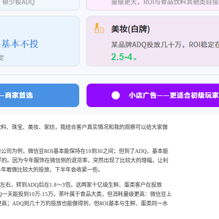
饮料、珠宝、美妆、家纺，我结合客户真实情况和我的观察可以给大家做
司为例，微信豆ROI基本能保持在10到30之间；但到了ADQ，基本能
好的。因为今年服饰在微信侧的退货率，突然出现了比较大的增幅，让利
半年敢做比较大的投放，下半年会收紧一些。
倍左右，转到ADQ后在1.8～3倍。这两家十亿级生鲜、蛋类客户在投放
Q一天能投到10万-15万。茶叶属于食品大类，但消耗量级更高：微信豆上
更高；ADQ则几十万的投放也能做得到，但ROI基本与生鲜、蛋类同一水