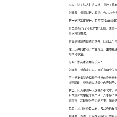
见实：除了达人打法以外，投放工具
刘硕裴：根据财报，腾讯广告2024全年
第一是精准度提升，有元宝和AI的加
第二是新产品“小店广告”上线，这是
商家开始尝试。
第三是投放类目逐步放开，比如上半
这三点共同推动了广告增速，生态更
升推动收益。
见实：那商家该如何投入？
刘硕裴：对商家来说，当前有两个关
第一是准备符合视频号特点的投放素
+轻营销”：要先通过场景化内容铺垫
第二，因为视频号人群偏向中老年，
对前端内容审核非常严格，几乎是全
家而言，这既是好事也是坏事：做得
见实：从具体类目上看，各品类的投放
刘硕裴：首先，几乎在所有行业类目里，