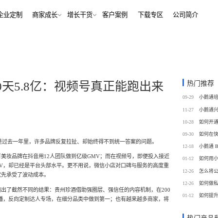
解决方案
企业定制
商家成长
增长干货
客户案例
下
行业报告
老鲍对话标杆客户
经行业
培训机构
行业资讯
增长干货
、AI+——12000+金融
培训机构私域销转一站式解决
客
私域运营
热门推荐
0天5.8亿：视频号真正能跑出来
同选择
号抖音快手工具，流量沉
私域增长利器，助力私域获客/
帮助中心
09-29
转化
训
考培机构
11-27
、用户留存、复购裂变全
考公考研、专升本、出国留学
域带货
数字化运营
10-28
站式解决方案
/私域带货/实时互动工具
经营全链路数据洞察，公域私
09-30
这是过去一年里，许多品牌反复拉扯、却始终得不到统一答案的问题。
通
12-18
蒙
美业连锁
美妆品牌在抖音用12人团队做到亿级GMV；而在视频号，即便投入接近
01-12
如何用
-营期-家校链路闭环，实现
9 年深耕，为美业定义实时互
V，却已经是平台头部水平。更不用说，微信小店对口碑与服务的高度重
12-26
怎么将
域新标准
就先承受了波动成本。
12-26
如何做
出了截然不同的结果：贵州珍酒借助强圈层、强信任的内容机制，在200
务
政企行业
01-12
如何提
商城
ERP
自播，反向定制达人专场，在细分品类中做到第一；也有越来越多商家，将
私域营销解决方案，提供
为政府机构、事业单位、央国
场景私域开店解决方案
针对私域运营的一站式供应链
工具
提供数字化解决方案