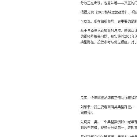
分歧正在出现，也意味着——真正的
社区团
根据见实《2026私域运营趋势》，
社群圈
社区团购
可以说，现在做视频号，更重要的是
深度链接
经营难题
基于与原腾讯直播商务总监、腾讯认
的视频号相关问题，见实将其2025
服装行
AI智能
典型路径、投放参考与常见误区。对
服装行业
AI智能
方案
见实：今年哪些品牌真正借助视频号
刘硕裴：我主要看到两类典型路径。一
端模式”。
先说第一类。一个典型案例如中老年
到数千万级，视频号分类第一，表现