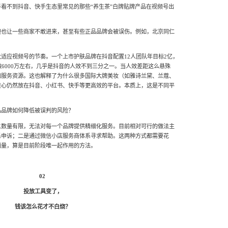
看不到抖音、快手生态里常见的那些“养生茶”白牌贴牌产品在视频号出
但也让一些商家不敢进来，甚至有些正品品牌会被误伤。例如，北京同仁
适应视频号的节奏。一个上市护肤品牌在抖音配置12人团队年目标2亿，
做6000万左右，几乎是抖音的人效不到三分之一。当人效差距这么悬殊
和服务资源。这也解释了为什么很多国际大牌美妆（如雅诗兰黛、兰蔻、
重心仍然放在抖音、小红书、快手等更高效的平台。本质上，这是不同平
品品牌如何降低被误判的风险？
二数量有限，无法对每一个品牌提供精细化服务。目前相对可行的做法主
系申诉；二是通过微信小店服务商体系寻求帮助。这两种方式都需要花
销量，算是目前阶段唯一起作用的方法。
02
投放工具变了，
钱该怎么花才不白烧？