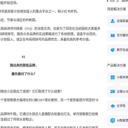
热门产品
方案
门槛开始显现。
场景解决方案
购
私域电商
视频号是商家计划增加投入的重点平台之一，和小红书并列。
子
企学院
”新生态模式”，打破传统
私域电商系统，全链路私域增
路径、节奏与误区的判断题。
粉丝，高品质社群运营
企业培训系统，员工培训、考
全域获
决方案
场景解决方案
证高级讲师刘硕裴（小Q）的深度交流，也是为了回答在当前困扰大家最多
年深耕视频号、服务众多品牌的实战策略进行了系统梳理，涵盖平台现状、
交付履
业
心理机构
营销
于计划投入、或正在布局视频号的品牌而言，具备较高的参考价值。
私域互动运营一站式解决
心理咨询机构私域获客、标准
营销就用小鹅通
付与用户留存一站式解决方案
数字化
01
跑出来的那批品牌，
产品解决方案
最先做对了什么？
小程序
和微信小店跑出了成绩？它们取得了什么结果？
企微SC
个是销售额大幅增长的C端GMV增长案例，另一个是势能提升明显的“B
企学院
鞋品牌响午鞋。它通过头部达人直播配合批量化打法，单月销售额已经做
甚至超过了传统头部鞋企。
AI智能