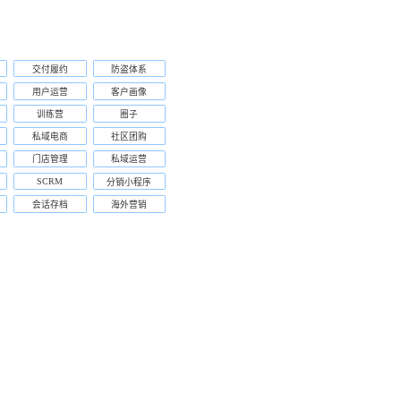
交付履约
防盗体系
用户运营
客户画像
训练营
圈子
私域电商
社区团购
门店管理
私域运营
SCRM
分销小程序
会话存档
海外营销