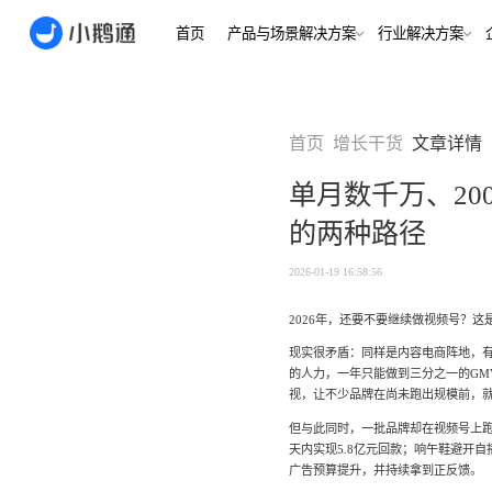
首页
产品与场景解决方案
行业
场景
用户指南
用户指南
首页
增长干货
文章详情
金融/财
合规、转化
全域获
单月数千万、20
客户的共
小鹅通简介
小鹅通简介
打通视频
的两种路径
淀私域
如何做公域转私
如何做公域转私
兴趣培
域
域
内容交付
实时私
2026-01-19 16:58:56
如何做裂变获客
如何做裂变获客
支持
私域销转
如何提升私域复
如何提升私域复
2026年，还要不要继续做视频号？
早教启
购率
购率
现实很矛盾：同样是内容电商阵地，有
小鹅通如何做用
小鹅通如何做用
打通招生
产品
的人力，一年只能做到三分之一的GM
户分层运营
户分层运营
长期增长
视，让不少品牌在尚未跑出规模前，
如何用小鹅通做
如何用小鹅通做
但与此同时，一批品牌却在视频号上跑
企业培训
企业培训
企业服
小程序
小鹅通提供哪些
小鹅通提供哪些
天内实现5.8亿元回款；响午鞋避开
企业服务
广告预算提升，并持续拿到正反馈。
服务
服务
全行业全
稳定运营