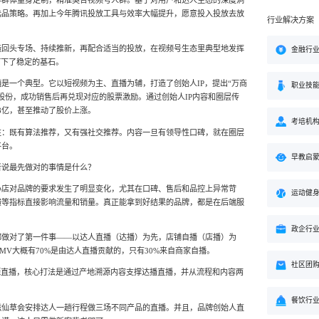
年群体量身定制，精准契合视频号人群。基于对用户和达人生态的深度洞
选品策略。再加上今年腾讯投放工具与效率大幅提升，愿意投入投放去放
行业解决方案
造回头专场、持续推新，再配合适当的投放，在视频号生态里典型地发挥
金融行
打下了稳定的基石。
是一个典型。它以短视频为主、直播为辅，打造了创始人IP，提出“万商
职业技
股份，成功销售后再兑现对应的股票激励。通过创始人IP内容和圈层传
.8亿，甚至推动了股价上涨。
考培机
性：既有算法推荐，又有强社交推荐。内容一旦有领导性口碑，就在圈层
平台。
早教启
者说最先做对的事情是什么？
小店对品牌的要求发生了明显变化，尤其在口碑、售后和品控上异常苛
运动健
馈等指标直接影响流量和销量。真正能拿到好结果的品牌，都是在后端服
。
政企行
都做对了第一件事——以达人直播（达播）为先，店铺自播（店播）为
MV大概有70%是由达人直播贡献的，只有30%来自商家自播。
社区团
源直播，核心打法是通过产地溯源内容支撑达播直播，并从流程和内容两
餐饮行
滋仙草会安排达人一趟行程做三场不同产品的直播。并且，品牌创始人直